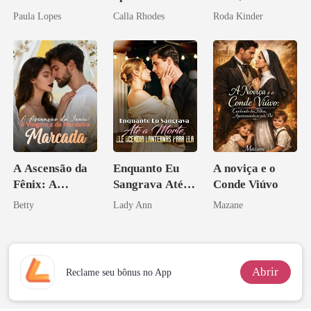
Don
Paula Lopes
Calla Rhodes
Roda Kinder
A Ascensão da
Enquanto Eu
A noviça e o
Fênix: A
Sangrava Até a
Conde Viúvo
Vingança da
Morte, Ele
Betty
Lady Ann
Mazane
Herdeira
Acendia
Marcada
Lanternas Para
Ela
Abrir
Reclame seu bônus no App