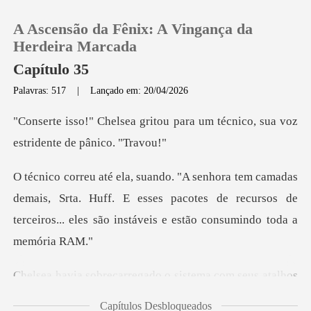
A Ascensão da Fênix: A Vingança da
Herdeira Marcada
Capítulo 35
Palavras: 517
|
Lançado em: 20/04/2026
0
ou para um técnico, sua voz
Loja
e
Histórico
mais, Srta. Huff. E esses pacotes de recursos de
terceiros.
Sair
Baixar App
do o sistema com seus atal
Capítulos Desbloqueados