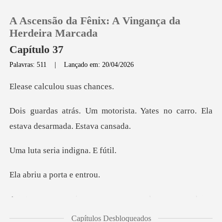
A Ascensão da Fênix: A Vingança da
Herdeira Marcada
Capítulo 37
Palavras: 511
|
Lançado em: 20/04/2026
0
lculou su
Loja
sta. Yates no carro. Ela
esta
Histórico
eria indig
Sair
a porta
Baixar App
aram com um baque
Capítulos Desbloqueados