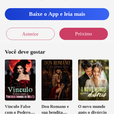
ach cheirava a cou
Baixe o App e leia mais
s indo?", ela per
Próximo
Anterior
Você deve gostar
Vínculo Falso
Don Romano e
O novo mundo
com o Poderoso
sua bendita
após o divórcio