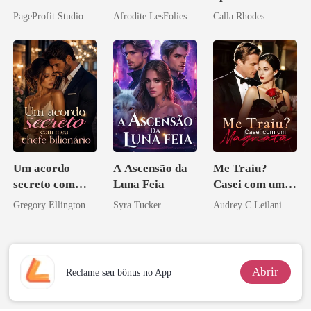
Inimigo do Meu
ruína
PageProfit Studio
Afrodite LesFolies
Calla Rhodes
Ex
Um acordo
A Ascensão da
Me Traiu?
secreto com
Luna Feia
Casei com um
meu chefe
Magnata
Gregory Ellington
Syra Tucker
Audrey C Leilani
bilionário
Abrir
Reclame seu bônus no App