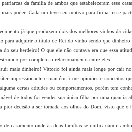
s patriarcas da família de ambos que estabeleceram esse ca
O leilã
Capítul
mais poder. Cada um teve seu motivo para firmar esse pacto
O leilã
Capítul
mento já que produzem dois dos melhores vinhos da cidad
o para adquirir o título de Rei do vinho sendo que dinheiro
O leilã
Capítul
a do seu herdeiro! O que ele não contava era que essa atitu
struindo por completo o relacionamento entre eles.
O leilã
Capítul
ir mais dinheiro! Vittorio foi ainda mais longe por cair n
r impressionante e mantém firme opiniões e conceitos que
O leilã
Capítul
 alguma certas atitudes ou comportamentos, porém tem conh
inável de todos foi vender sua única filha por uma quantia a
O leilã
Capítul
i a pior decisão a ser tomada aos olhos do Dom, visto que 
O leilã
Capítul
to de casamento onde às duas famílias se unificariam e amb