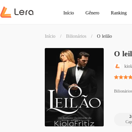
Início
Gênero
Ranking
Início
/
Bilionários
/
O leilão
O lei
kiol
Bilionário
2
Cap