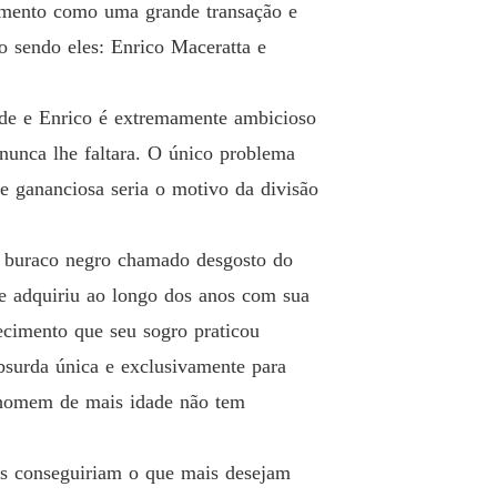
samento como uma grande transação e
o
o 26 • UMA NOITE EM CLARO • ²⁶
18/08/2022
 sendo eles: Enrico Maceratta e
o
o 27 • UM TERÇO DO QUE SOU CAPAZ • ²⁷
18/08/2022
e e Enrico é extremamente ambicioso
 nunca lhe faltara. O único problema
o
o 28 • VAI APRENDER DO JEITO DIFÍCIL • ²⁸
18/08/2022
de gananciosa seria o motivo da divisão
o
o 29 • LEMBRANÇAS • ²⁹
18/08/2022
o buraco negro chamado desgosto do
 adquiriu ao longo dos anos com sua
o
o 30 • UM BICHINHO DE ESTIMAÇÃO • ³⁰
18/08/2022
ecimento que seu sogro praticou
bsurda única e exclusivamente para
o
o 31 • ESTOU CHATEADA • ³¹
19/08/2022
o homem de mais idade não tem
o
o 32 • DÁLIA NEGRAS • ³²
os conseguiriam o que mais desejam
19/08/2022