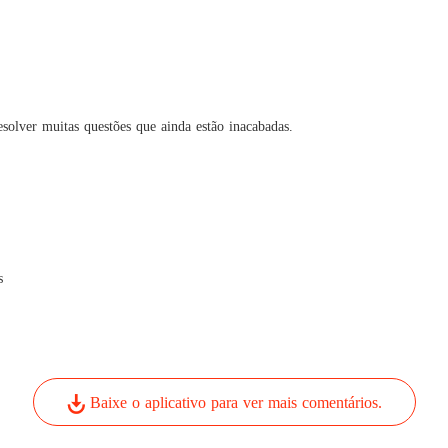
O leilã
Capítul
esolver muitas questões que ainda estão inacabadas.
s
Baixe o aplicativo para ver mais comentários.