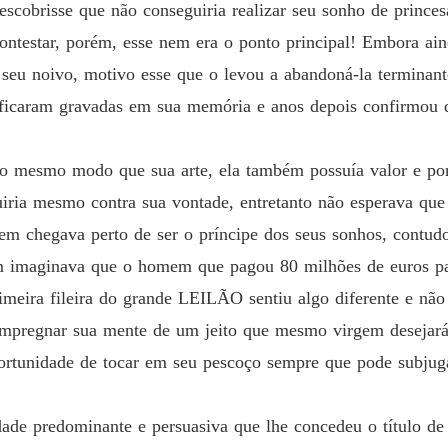
escobrisse que não conseguiria realizar seu sonho de princes
 você. Tens a minha palavra!

Capítul
contestar, porém, esse nem era o ponto principal! Embora ai
O leilã
 seu noivo, motivo esse que o levou a abandoná-la terminan
rmaneci observando cada um que cogitou a ideia de tocar na minha m
Capítul
 ficaram gravadas em sua memória e anos depois confirmou q
e e quando faltava o último lance o conhecido dou-lhe (o famoso dou-l
O leilã
putas deram para obtê-la. Com um sorriso no rosto admirei a cara mal
Capítul
 mesmo modo que sua arte, ela também possuía valor e por
palmente a do meu fã que foi o último a dar um lance de 40 milhões de
O leilã
uiria mesmo contra sua vontade, entretanto não esperava que
Capítu
aqui na primeira fila. - Com um sorriso de escárnio segui para reivin
em chegava perto de ser o príncipe dos seus sonhos, contud
O leilã
m imaginava que o homem que pagou 80 milhões de euros pa
Capítul
ar estar ainda mais linda do que já é, alisei seu rosto e sinto estrem
meira fileira do grande LEILÃO sentiu algo diferente e não 
O leilã
 impregnar sua mente de um jeito que mesmo virgem desejará
Capítu
ortunidade de tocar em seu pescoço sempre que pode subjug
O leilã
Capítul
de predominante e persuasiva que lhe concedeu o título de