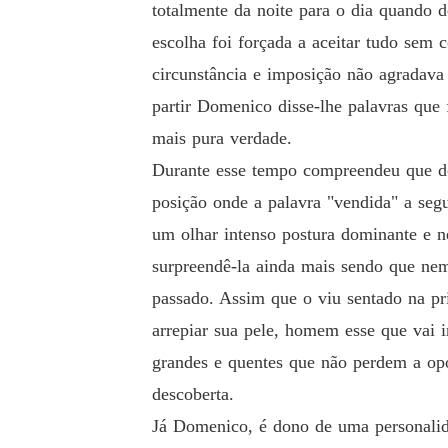
totalmente da noite para o dia quando d
ninguém tocará um miserável dedo se quer em
escolha foi forçada a aceitar tudo sem 
circunstância e imposição não agradava
Os lances foram dados um atrás do outro e pe
partir Domenico disse-lhe palavras que
lorosa -, os instantes se passaram rapidament
mais pura verdade.
atamente dobrei o preço que esses filhos das 
Durante esse tempo compreendeu que do
que minha mulher sairia daqui comigo, princi
posição onde a palavra "vendida" a seg
- Vendido para o senhor vestido todo de preto 
um olhar intenso postura dominante e n
surpreendê-la ainda mais sendo que ne
Perto o suficiente e mesmo de máscara pude not
passado. Assim que o viu sentado na pri
arrepiar sua pele, homem esse que vai
grandes e quentes que não perdem a op
descoberta.
Já Domenico, é dono de uma personalida