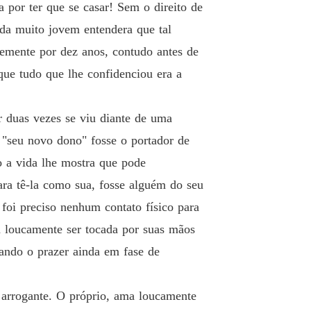
a por ter que se casar! Sem o direito de
o 12 • LA MORA • ¹²
04/08/2022
nda muito jovem entendera que tal
o
temente por dez anos, contudo antes de
ulher - somente para garantir a morte mais do
o 13 • DEIXE-ME RESOLVER ISSO • ¹³
04/08/2022
ue tudo que lhe confidenciou era a
he três) para bater o martelo de vendida imedi
o
 fodida de cada um deles ali presente sabendo 
o 14 • ELA VAI ME ENLOUQUECER • ¹⁴
04/08/2022
 duas vezes se viu diante de uma
 euros.

o
 "seu novo dono" fosse o portador de
lo 15 • UM MEDO CRESCENTE • ¹⁵
04/08/2022
dicar o que foi sempre meu.

o a vida lhe mostra que pode
o
ra tê-la como sua, fosse alguém do seu
o 16 • O QUE ESTOU FAZENDO • ¹⁶
05/08/2022
ecer com meu toque.

foi preciso nenhum contato físico para
o
 loucamente ser tocada por suas mãos
lo 17 • UM LADO ANJO OUTRO DEMÔNIO •¹⁷
05/08/2022
ando o prazer ainda em fase de
o
o 18 • UM ALMOÇO TENSO • ¹⁸
05/08/2022
 arrogante. O próprio, ama loucamente