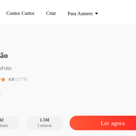
Contos Curtos
Criar
Para Autores
lão
O leilã
Capítulo
aFritiz
O leilã
4.8
(1773)
Capítul
O leilã
s
Capítul
O leilã
Capítulo
42
1.5M
Ler agora
ítulo
Leituras
O leilã