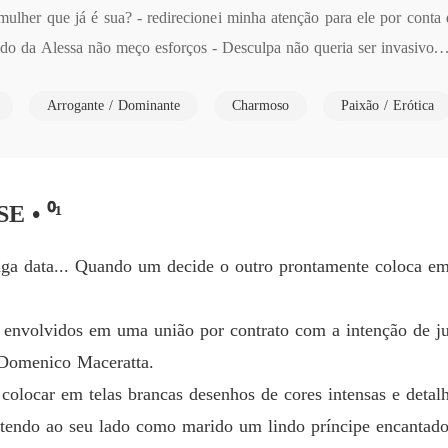
Capítul
ulher que já é sua? - redirecionei minha atenção para ele por conta d
ndo da Alessa não meço esforços - Desculpa não queria ser invasivo.

O leilã
Capítul
Arrogante / Dominante
Charmoso
Paixão / Erótica
tei a conversar com meu tio sobre a reunião de amanhã com o Sr. Lazzo
O leilã
Capítul
O leilã
orado de tê-los aqui em mais um leilão para satisfazer o desejo de ca
Capítul
E • ⁰¹
s jovens mulheres e desde já confidencio a todos que a beldade é tip
O leilã
a do bolo virá muito em breve!

nga data... Quando um decide o outro prontamente coloca em p
Capítul
O leilã
a em uma bandeja só por falar assim da minha futura esposa. - mente
o envolvidos em uma união por contrato com a intenção de ju
Capítul
ioso com o intuito da minha Alessa entrar para os lances me mantive c
 Domenico Maceratta.
casa comigo essa noite!

O leilã
colocar em telas brancas desenhos de cores intensas e deta
Capítul
 tendo ao seu lado como marido um lindo príncipe encantado
 veio vestida de branco para a frente do pequeno palco, roupa essa 
O leilã