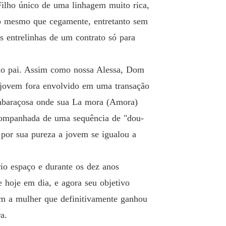
o
Filho único de uma linhagem muito rica,
o 19 • VOU LUTAR POR VOCÊ • ¹⁹
06/08/2022
ção mesmo que cegamente, entretanto sem
o
s entrelinhas de um contrato só para
o 20 • QUE LINDO LUGAR • ²⁰
06/08/2022
o
ado pai. Assim como nossa Alessa, Dom
o 21 • UMA ÓTIMA CONVERSA • ²¹
06/08/2022
o jovem fora envolvido em uma transação
o
embaraçosa onde sua La mora (Amora)
o 22 • MEU PRIMEIRO BEIJO • ²²
06/08/2022
acompanhada de uma sequência de "dou-
o
 por sua pureza a jovem se igualou a
o 23 • ME CONTE MAIS SOBRE ISSO • ²³
06/08/2022
o
o espaço e durante os dez anos
o 24 • VOCÊ ESTÁ LINDA • ²⁴
18/08/2022
 hoje em dia, e agora seu objetivo
m a mulher que definitivamente ganhou
o
o 25 • UM JANTAR INESQUECÍVEL • ²⁵
18/08/2022
a.