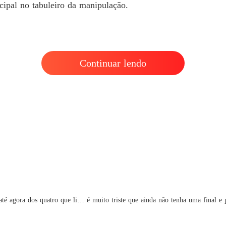
cipal no tabuleiro da manipulação.
O leilã
Capítul
O leilã
Capítul
Continuar lendo
O leilã
Capítul
O leilã
Capítul
O leilã
Capítu
O leilã
Capítul
 até agora dos quatro que li… é muito triste que ainda não tenha uma final e 
O leilã
Capítul