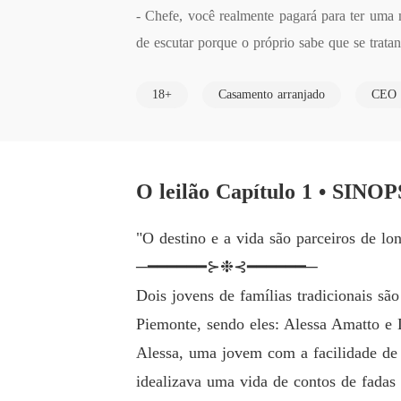
- Chefe, você realmente pagará para ter uma m
de escutar porque o próprio sabe que se trata
18+
Casamento arranjado
CEO
Estalei minha língua para sua idiotice e vol
nício.

- Boa noite! Cavalheiros estou imensamente h
O leilão Capítulo 1 • SINOPS
virgem fraquinha para os amantes das ingênua
então guardem seus milhões sendo que a cerej
"O destino e a vida são parceiros de lo
─━━━━━━⊱❉⊰━━━━━━─
Admirei o leiloeiro doido para ver sua cabeç
Dois jovens de famílias tradicionais sã
ldita vida miserável. - Com raiva, porém ans
Piemonte, sendo eles: Alessa Amatto e
e acho muito difícil levarei minha noiva para 
Alessa, uma jovem com a facilidade de 
idealizava uma vida de contos de fadas
Os minutos se passaram quando finalmente ela