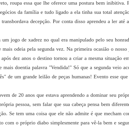
O leilã
reto, roupa essa que lhe oferece uma postura bem inibitiva. 
Capítul
egócios da família e tudo ligado a ela tinha sua total aten
O leilã
transbordava decepção. Por conta disso aprendeu a ler até a
Capítul
O leilã
m um jogo de xadrez no qual era manipulado pelo seu honr
Capítul
e mais odeia pela segunda vez. Na primeira ocasião o noss
O leilã
 após dez anos o destino tornou a criar a mesma situação 
Capítul
 e mais doentia palavra "Vendida!" Só que a segunda veio 
O leilã
rês" de um grande leilão de peças humanas! Evento esse que
Capítul
O leilã
em de 20 anos que estava aprendendo a dominar seu própri
Capítul
rópria pessoa, sem falar que sua cabeça pensa bem diferente
eção. Se tem uma coisa que ele não admite é que mecham co
O leilã
Capítul
ito com o próprio diabo simplesmente para vê-la bem e segur