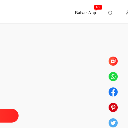
hot
Baixar App
Capítulo 242 UM ALMOÇO MAGNÍFICO ²²⁹
o
 1 • SINOPSE • ⁰¹
11/04/2022
o
o 2 • A VERDADE DÓI! •⁰²
11/04/2022
o
o 3 • A VIAGEM • ⁰³
19/04/2022
o
 4 • $ O LEILÃO $ • ⁰⁴
19/04/2022
o