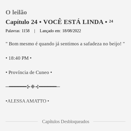
O leilão
Capítulo 24 • VOCÊ ESTÁ LINDA • ²⁴
Palavras: 1158
|
Lançado em: 18/08/2022
0
do já sentimos a s
:40
Loja
ncia de
Histórico
━━⊱❉⊰
Sair
SA AM
Baixar App
Capítulos Desbloqueados
antei às pressas, fui até à mala,