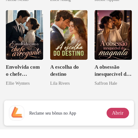
pelo
Disfarçado
Arrependiment
o
Envolvida com
A escolha do
A obsessão
o chefe
destino
inesquecível do
arrogante
magnata
Ellie Wynters
Lila Rivers
Saffron Hale
Abrir
Reclame seu bônus no App