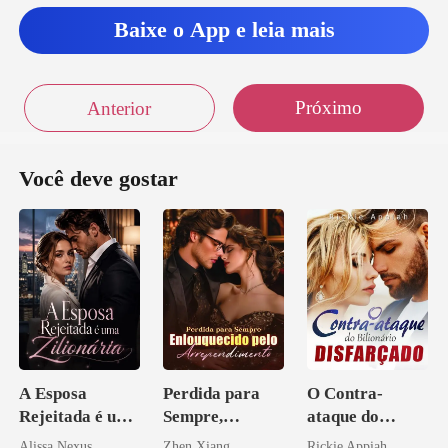
repousei sobre a cama o que havia na me
Baixe o App e leia mais
Próximo
Anterior
Você deve gostar
A Esposa
Perdida para
O Contra-
Rejeitada é uma
Sempre,
ataque do
Zilionária
Enlouquecido
Bilionário
Alissa Nexus
Zhen Xiang
Rickie Appiah