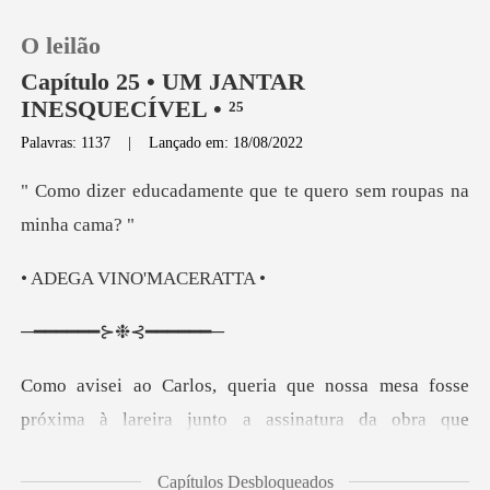
O leilão
Capítulo 25 • UM JANTAR
INESQUECÍVEL • ²⁵
Palavras: 1137
|
Lançado em: 18/08/2022
0
nte que te quero sem r
Loja
VINO'MAC
Histórico
━━⊱❉⊰
Sair
Baixar App
sinatura da obra que
Alessandra Amatto pintou. - Recordo que foi em minha
Capítulos Desbloqueados
infân