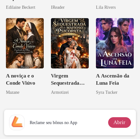
relâmpago com
Edilaine Beckert
IReader
Lila Rivers
o magnata
A noviça e o
Virgem
A Ascensão da
Conde Viúvo
Sequestrada
Luna Feia
pelo Mafioso
Mazane
Armotizei
Syra Tucker
Psicopata :
CONTRATO
DE SANGUE
Abrir
Reclame seu bônus no App