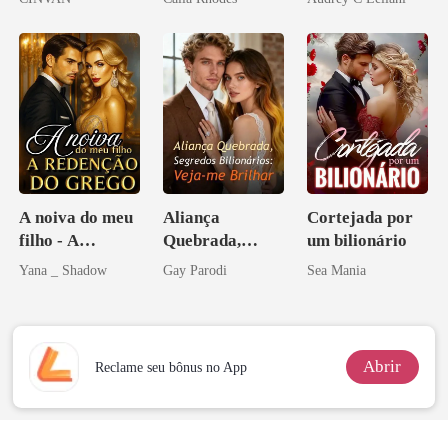
A noiva do meu
Aliança
Cortejada por
filho - A
Quebrada,
um bilionário
Redenção do
Segredos
Yana _ Shadow
Gay Parodi
Sea Mania
grego
Bilionários:
Veja-me Brilhar
Abrir
Reclame seu bônus no App