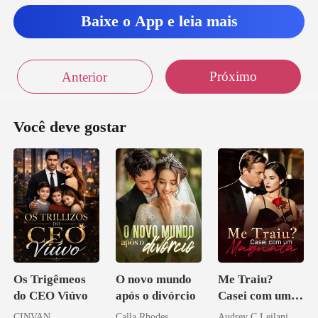
Baixe o App e leia mais
Próximo
Anterior
Você deve gostar
Os Trigêmeos
O novo mundo
Me Traiu?
do CEO Viúvo
após o divórcio
Casei com um
Magnata
CINVAN
Calla Rhodes
Audrey C Leilani