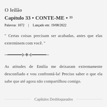
O leilão
Capítulo 33 • CONTE-ME • ³³
Palavras: 1072
|
Lançado em: 19/08/2022
0
ser acabadas, antes que e
Loja
━━⊱❉⊰
Histórico
esconfiado e vou confrontá-la! Preciso saber o q
Sair
Baixar App
sentindo respirar
Capítulos Desbloqueados
tranquilamente. A