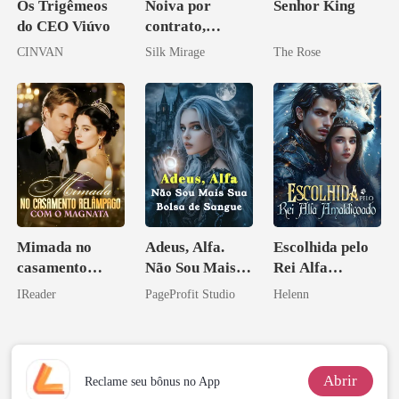
Os Trigêmeos
Noiva por
Senhor King
do CEO Viúvo
contrato,
obsessão eterna
CINVAN
Silk Mirage
The Rose
Mimada no
Adeus, Alfa.
Escolhida pelo
casamento
Não Sou Mais
Rei Alfa
relâmpago com
Sua Bolsa de
Amaldiçoado
IReader
PageProfit Studio
Helenn
o magnata
Sangue
Abrir
Reclame seu bônus no App