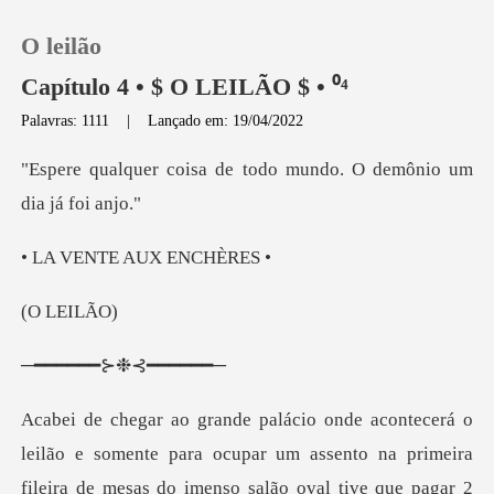
O leilão
Capítulo 4 • $ O LEILÃO $ • ⁰⁴
Palavras: 1111
|
Lançado em: 19/04/2022
0
de todo mundo. O demô
Loja
NTE AUX
Histórico
LEI
Sair
━━⊱❉⊰
Baixar App
ive que pagar 2