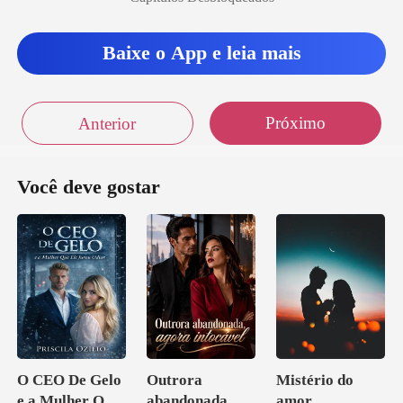
Baixe o App e leia mais
Próximo
Anterior
Você deve gostar
O CEO De Gelo
Outrora
Mistério do
e a Mulher Que
abandonada,
amor