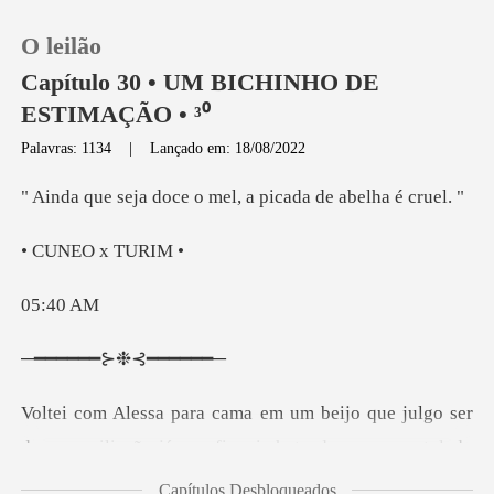
O leilão
Capítulo 30 • UM BICHINHO DE
ESTIMAÇÃO • ³⁰
Palavras: 1134
|
Lançado em: 18/08/2022
0
ce o mel, a picada
Loja
EO x
Histórico
:4
Sair
━━⊱❉⊰
Baixar App
uei chateado por ser rotulado
de falso, no entanto, ainda estou comigo mesmo por
Capítulos Desbloqueados