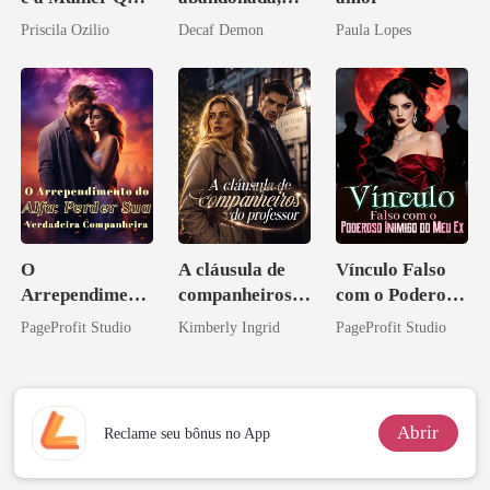
Ele Jurou Odiar
agora intocável
Priscila Ozilio
Decaf Demon
Paula Lopes
O
A cláusula de
Vínculo Falso
Arrependiment
companheiros
com o Poderoso
o do Alfa:
do professor
Inimigo do Meu
PageProfit Studio
Kimberly Ingrid
PageProfit Studio
Perder Sua
Ex
Verdadeira
Companheira
Abrir
Reclame seu bônus no App