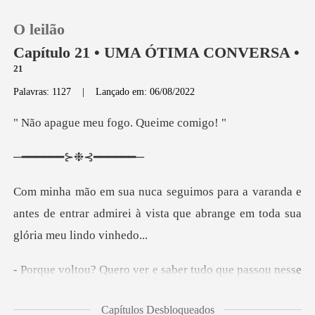
O leilão
Capítulo 21 • UMA ÓTIMA CONVERSA •
²¹
Palavras: 1127
|
Lançado em: 06/08/2022
0
meu fogo. Que
Loja
━━⊱❉⊰
Histórico
anda e
antes de entrar admirei à vista que ab
Sair
Baixar App
e passou nesse
lugar Dom... - nervosa tent
Capítulos Desbloqueados