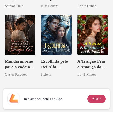
magnata
companheira
reconquistar
Saffron Hale
Kiss Leilani
Adolf Dunne
escrava do rei
maligno
Mandaram-me
Escolhida pelo
A Traição Fria
para a cadeia?
Rei Alfa
e Amarga do
Agora me
Amaldiçoado
Bilionário
Oyster Paradox
Helenn
Ethyl Minow
vejam esmagá-
los
Abrir
Reclame seu bônus no App