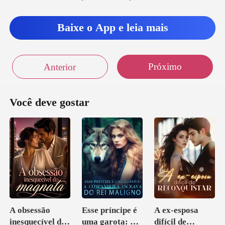
a vez a
Baixe o App e leia mais
Próximo
Anterior
Você deve gostar
A obsessão
Esse príncipe é
A ex-esposa
inesquecível do
uma garota: A
difícil de