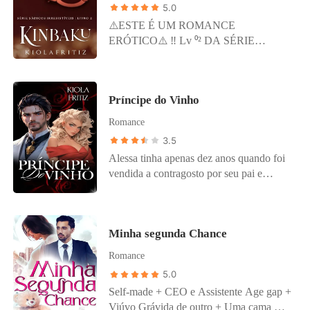
5.0
⚠️ESTE É UM ROMANCE
ERÓTICO⚠️ ‼️ Lv ⁰² DA SÉRIE
SÁDICOS IRRESISTÍVEIS ‼️ NESSE
LIVRO CONTERÁ: Cenas de sexo
explícito e torturas sexuais bem
Príncipe do Vinho
detalhadas. (Envolvendo Shibari & Wax
Play) podendo ser agoniante a leitura.
Romance
─━━━━━━ ˙ 益 ˙ ━━━━━━─ Duas
3.5
família renomadas da chinas se uniram
Alessa tinha apenas dez anos quando foi
em matrimônio, porém não seguiu a
vendida a contragosto por seu pai e
tradição de após o "FELIZES PARA
Domenico, recém-ingresso na fase adulta,
SEMPRE" o casamento nao foi
dando a eles uma diferença exata de dez
consumado como deveria. - Você não é
anos. Enrico propôs a seu filho que se
meu marido? É seu dever me torna sua
Minha segunda Chance
casasse com a única filha dos Amatto, a
mulher em nossa cama Jun. - se sentindo
fim de fundir os dois impérios do vinho
péssima Mei-li exigiu. - Não te desejo!
Romance
na Itália. Inocentemente, Domenico
Esse casamento nunca foi algo que
5.0
concordou, imaginando que seu noivado
quisesse... Mei-li, só me casei porquê sou
Self-made + CEO e Assistente Age gap +
seria com uma bela mulher. No entanto,
um homem de palavra, mas tenham em
Viúvo Grávida de outro + Uma cama Um