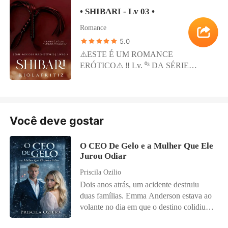
Até que um dia, uma alma pura o
se tornar maior de idade será somente
passado, enquanto Domenico lutará
murmurou a promessa. " Dizem que
• SHIBARI - Lv 03 •
concedeu uma segunda chance de viver e
dele e de mais ninguém! O grande erro
contra suas emoções conflitantes, ao
quando se deseja com muita vontade o
isso lhe custou muito caro. Monspie
foi esconder isso da ingênua de língua
Romance
mesmo tempo, em que tenta proteger a
universo conspira a favor... „ ─━━━━━━ ˙
sentiu gratidão e tornou Samir sua
afiada. Quando a mesma descobre o que
mulher que prometeu nunca amar.
5.0
益 ˙ ━━━━━━─ Linguagem inapropriada
prioridade, queria cuidar e protegê-la
fizeram sem o seu consentimento fará das
Enquanto a trama se desenrola, segredos
⚠️ESTE É UM ROMANCE
para menores de 18 anos.❌✋⚠️‼️
como se a mesma fosse a luz da sua vida
noites do seu futuro marido um
sombrios serão revelados, colocando em
ERÓTICO⚠️ ‼️ Lv. ⁰³ DA SÉRIE
e desde então tem se esforçado para trazê-
verdadeiro inferno de pura luxúria‼️. Seus
risco não apenas o casamento arranjado,
SÁDICOS IRRESISTÍVEIS ‼️ NESTE
la para perto de si. Um homem sem tom
lábios pareciam o calor profundo de um
mas também a vida e a felicidade de
LIVRO CONTÉM: Cenas de sexo
enxergou a cor nos olhos da menina com
vulcão prestes a entrar em erupção, ele
ambos. Será que Alessa encontrará a
explícito e torturas sexuais bem
uma grande vontade de viver. Sempre
bebeu dela e tomou tudo o que tinha a
liberdade e o amor que tanto almeja? E
detalhadas. (Envolvendo Shibari &
teve a esperança de conquistar seu amor
oferecer. 𝐅𝐢𝐨𝐧𝐚 sentiu seu corpo afundar
Você deve gostar
Domenico será capaz de superar o
Dominação extrema) podendo ser
de infância, contudo, nesse mundo o
em seu colo enquanto apertava sua
ressentimento e enxergar além das
agoniante a leitura. ─━━━━━━ • 言 •
único que amava era ele. Após anos
cavidade ao redor da sua ereção. Ela
circunstâncias que os uniram? Nesta
━━━━━━─ É de conhecimento geral que
O CEO De Gelo e a Mulher Que Ele
vivendo um sentimento platônico decidiu
nunca havia se sentido mais mulher,
envolvente narrativa, os protagonistas
a mesma história pode ter um ou mais
Jurou Odiar
seguir sua vida e finalmente se dedicaria a
desejada ou com a necessidade de ter um
embarcarão em uma jornada repleta de
pontos de vista. No caso dessa, são dois.
formar uma família só dele. O amor por
homem tão experiente em sua cama.
Priscila Ozilio
reviravoltas, paixões arrebatadoras e a
O primeiro é de uma mulher no auge dos
Samir o invadiu no momento em que o
Naquele momento, 𝐅𝐢𝐨𝐧𝐚 sabia que 𝐉𝐚𝐯
Dois anos atrás, um acidente destruiu
busca pela redenção, enfrentando os
seus 40 anos, que não se ama, tampouco
salvou e desde então teve sua total
realmente tinha poder sobre ela, ele
duas famílias. Emma Anderson estava ao
desafios impostos por um destino cruel.
é feliz com o corpo que tem. Ela ganhará
atenção. Mesmo distante se preocupava
sempre se infiltraria no fundo, de sua
volante no dia em que o destino colidiu
a atenção de dois belíssimos olhos e
em cuidar e manter sua vida estável,
mente, alma e corpo. ━─━────༺༻
com a vida de Damien Knight. Ela
maliciosamente sedutores. Angelina se
sonhando com o dia em que a traria para
────━─━ ❌‼️ NÃO ACEITO