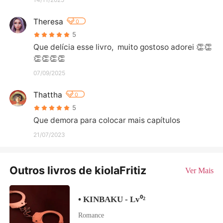
Theresa
0
5
Que delícia esse livro,  muito gostoso adorei 👏👏
👏👏👏👏
07/09/2025
Thattha
0
5
Que demora para colocar mais capítulos
21/07/2023
Outros livros de kiolaFritiz
Ver Mais
• KINBAKU - Lv⁰²
Romance