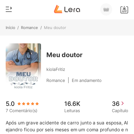
Início
/
Romance
/
Meu doutor
0
Início
Loja
Gênero
Meu doutor
Moderno
Histórico
kiolaFritiz
Lobisomem
|
Romance
Em andamento
Sair
Contos
Romance
Baixar App
5.0
16.6K
36
Bilionários
7 Comentário(s)
Leituras
Capítulo
Ranking
Após um grave acidente de carro junto a sua esposa, Al
ejandro ficou por seis meses em um coma profundo e n