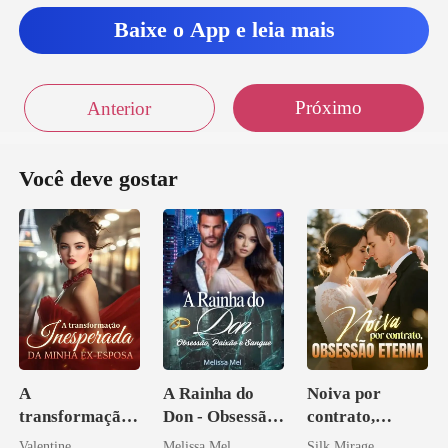
Baixe o App e leia mais
Próximo
Anterior
Você deve gostar
A
A Rainha do
Noiva por
transformação
Don - Obsessão,
contrato,
inesperada da
Paixão e Sangue
obsessão eterna
Valentine
Melissa Mel
Silk Mirage