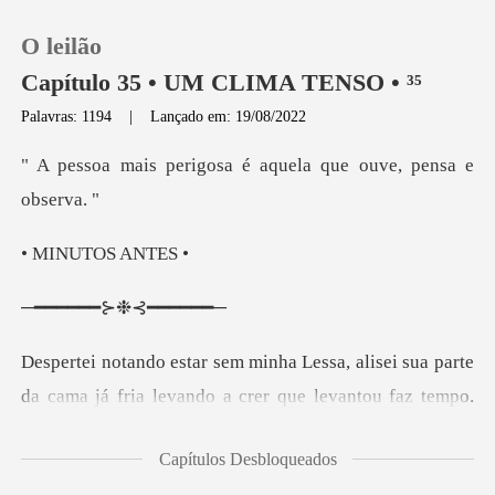
O leilão
Capítulo 35 • UM CLIMA TENSO • ³⁵
Palavras: 1194
|
Lançado em: 19/08/2022
0
gosa é aquela que ou
Loja
UTOS
Histórico
━━⊱❉⊰
Sair
crer que levantou faz tempo.
Baixar App
Estiquei meu corpo me espreguiçando, percebi que o so
Capítulos Desbloqueados