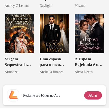
Magnata
brilha
Audrey C Leilani
Daylight
Mazane
novamente
Virgem
Uma esposa
A Esposa
Sequestrada
para o meu
Rejeitada é uma
pelo Mafioso
irmão
Zilionária
Armotizei
Anabella Brianes
Alissa Nexus
Psicopata :
CONTRATO
DE SANGUE
Abrir
Reclame seu bônus no App