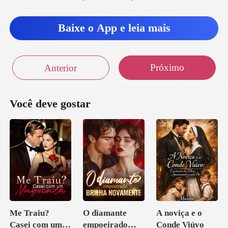
Baixe o App e leia mais
Próximo
Anterior
Você deve gostar
Me Traiu?
O diamante
A noviça e o
Casei com um
empoeirado
Conde Viúvo