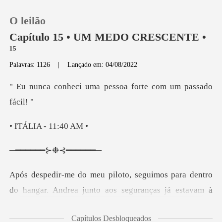
O leilão
Capítulo 15 • UM MEDO CRESCENTE •
¹⁵
Palavras: 1126
|
Lançado em: 04/08/2022
0
uma pessoa forte co
Loja
A - 11:
Histórico
━━⊱❉⊰
Sair
Baixar App
eguranças já estavam à
nossa espera, distraída olhando meu helicóptero
Capítulos Desbloqueados
boquiaberta