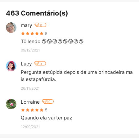
463 Comentário(s)
mary
0
5
Tô lendo 😘😘😘😘😘😘😘😘
09/12/2021
Lucy
0
Pergunta estúpida depois de uma brincadeira ma
is estapafúrdia.
26/11/2021
Lorraine
10
5
Quando ela vai ter paz
12/09/2021