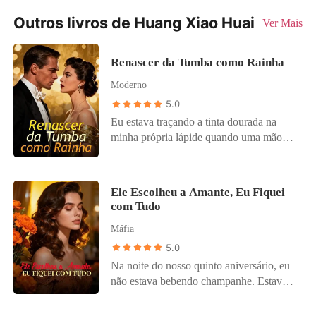
Outros livros de Huang Xiao Huai
Ver Mais
Renascer da Tumba como Rainha
Moderno
5.0
Eu estava traçando a tinta dourada na
minha própria lápide quando uma mão
tocou meu ombro. Era o Clayton. O
mesmo homem que, cinco anos atrás, me
deixou sangrando até a morte numa vala
Ele Escolheu a Amante, Eu Fiquei
porque não queria se atrasar para a festa
com Tudo
de noivado da minha irmã. "Morra em
Máfia
silêncio, Ivy", ele disse pelo telefone
antes de desligar. Agora, parado diante do
5.0
meu túmulo, ele deixou cair suas flores de
Na noite do nosso quinto aniversário, eu
plástico baratas, em choque. "Ivy? Você
não estava bebendo champanhe. Estava
está... nós te enterramos." Eles não me
nas sombras do escritório do meu marido,
enterraram. Enterraram uma caixa vazia
segurando um pen drive criptografado