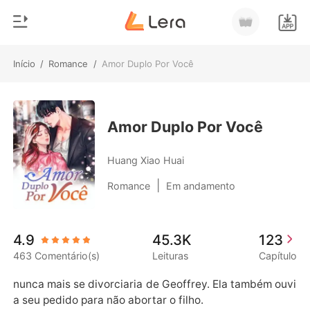
Início
/
Romance
/
Amor Duplo Por Você
0
Início
Loja
Gênero
Amor Duplo Por Você
Moderno
Histórico
Huang Xiao Huai
Lobisomem
|
Romance
Em andamento
Sair
Contos
Romance
Baixar App
4.9
45.3K
123
Bilionários
463 Comentário(s)
Leituras
Capítulo
Ranking
nunca mais se divorciaria de Geoffrey. Ela também ouvi
a seu pedido para não abortar o filho.
