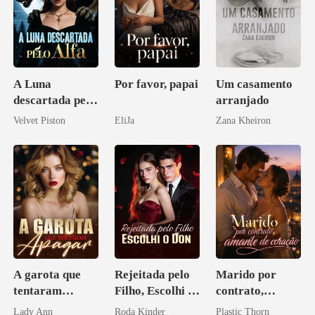
A Luna
Por favor, papai
Um casamento
descartada pelo
arranjado
Alfa
Velvet Piston
EliJa
Zana Kheiron
A garota que
Rejeitada pelo
Marido por
tentaram
Filho, Escolhi o
contrato,
apagar
Don
amante de
Lady Ann
Roda Kinder
Plastic Thorn