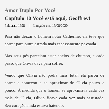
Amor Duplo Por Você
Capítulo 10 Você está aqui, Geoffrey!
Palavras: 1998
|
Lançado em: 19/08/2020
0
rine, ela teve que
correr para outr
Loja
heios de chumbo, e cada
passo
Histórico
Sair
mar de Olivia pouco a
pouco. À medida que o homem se aproximava cada vez
Baixar App
mais de