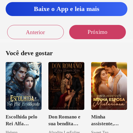
Baixe o App e leia mais
Próximo
Anterior
Você deve gostar
Escolhida pelo
Don Romano e
Minha
Rei Alfa
sua bendita
assistente,
Amaldiçoado
ruína
minha esposa
Helenn
Afrodite LesFolies
Sweet Tea