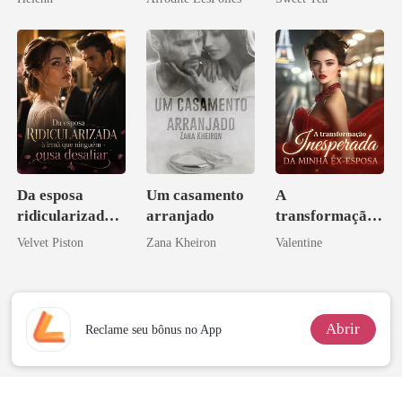
misteriosa
Da esposa
Um casamento
A
ridicularizada à
arranjado
transformação
irmã que
inesperada da
Velvet Piston
Zana Kheiron
Valentine
ninguém ousa
minha ex-
desafiar
esposa
Abrir
Reclame seu bônus no App