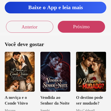
Baixe o App e leia mais
Próximo
Anterior
Você deve gostar
A noviça e o
Vendida ao
O destino pode
Conde Viúvo
Senhor da Noite
ser mudado?
Mazane
Seenbi
Mia Caldwell