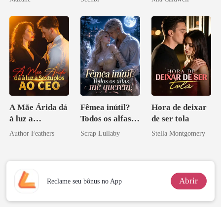
A Mãe Árida dá
Fêmea inútil?
Hora de deixar
à luz a
Todos os alfas
de ser tola
Sextuplos ao
me querem!
Author Feathers
Scrap Lullaby
Stella Montgomery
CEO
Abrir
Reclame seu bônus no App