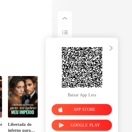
lha a não ser
Baixar App Lera
APP STORE
e
Libertada do
GOOGLE PLAY
inferno para