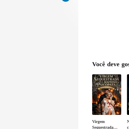
côm
Você deve go
Virgem
N
Sequestrada
c