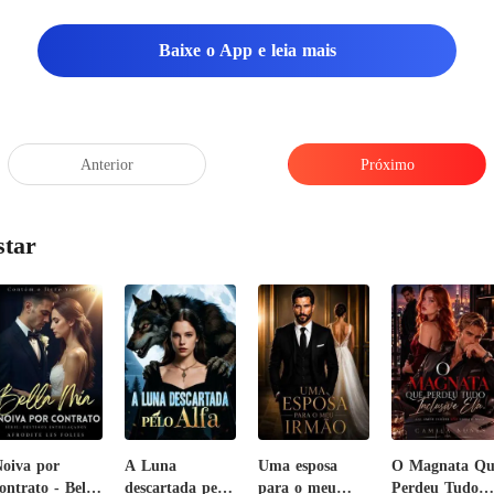
eles. Olivia não teve esco
Baixe o App e leia mais
Anterior
Próximo
star
oiva por
A Luna
Uma esposa
O Magnata Qu
ontrato - Bella
descartada pelo
para o meu
Perdeu Tudo