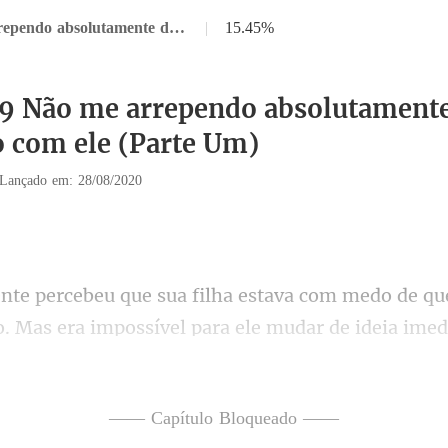
Capítulo 19 Não me arrependo absolutamente de ter me casado com ele (Parte Um)
|
15.45%
19 Não me arrependo absolutamente
 com ele (Parte Um)
Lançado em: 28/08/2020
m medo de que
o. Mas era
 uma coisa p
—— Capítulo Bloqueado ——