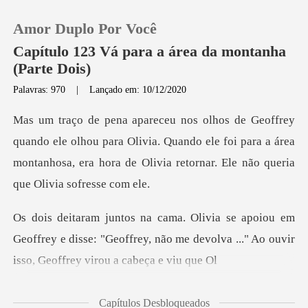
Amor Duplo Por Você
Capítulo 123 Vá para a área da montanha
(Parte Dois)
Palavras: 970
|
Lançado em: 10/12/2020
0
Loja
lhou para Olivia. Quando ele foi para a área
montanhosa, era hor
Histórico
m
Sair
Geoffrey e disse: "Geoffrey, não me devolva ..."
Baixar App
Capítulos Desbloqueados