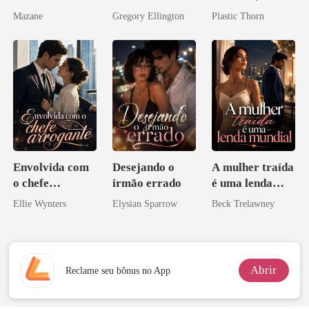
meu chefe
amante de
Mazane
Gregory Ellington
Plastic Thorn
bilionário
coração
Envolvida com
Desejando o
A mulher traída
o chefe
irmão errado
é uma lenda
arrogante
mundial
Ellie Wynters
Elysian Sparrow
Beck Trelawney
Abrir
Reclame seu bônus no App