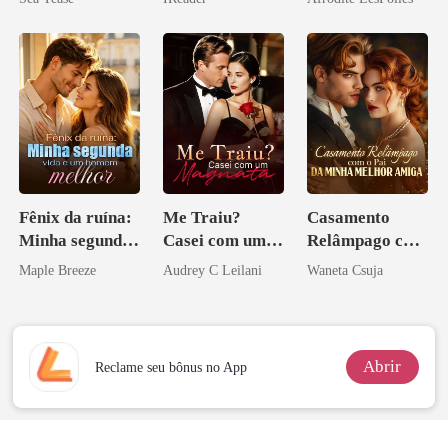
o magnata
Fênix da ruína:
Me Traiu?
Casamento
Minha segunda
Casei com um
Relâmpago com
vida e um
Magnata
o Pai da Minha
Maple Breeze
Audrey C Leilani
Waneta Csuja
homem melhor
Melhor Amiga
Abrir
Reclame seu bônus no App