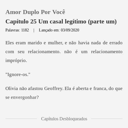
Amor Duplo Por Você
Capítulo 25 Um casal legítimo (parte um)
Palavras: 1182
|
Lançado em: 03/09/2020
0
a nada de errado
com seu relacionamen
Loja
ore-
Histórico
ey. Ela é aberta e franca
Sair
Baixar App
o me preocup
Capítulos Desbloqueados
a a sala de estar