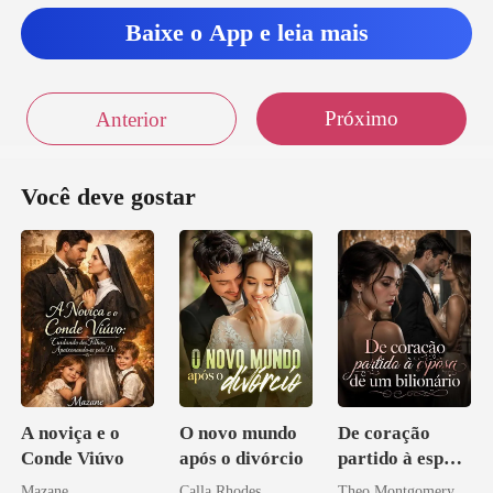
Baixe o App e leia mais
Próximo
Anterior
Você deve gostar
A noviça e o
O novo mundo
De coração
Conde Viúvo
após o divórcio
partido à esposa
de um bilionário
Mazane
Calla Rhodes
Theo Montgomery