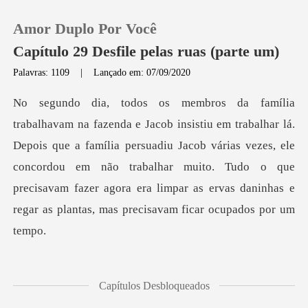
Amor Duplo Por Você
Capítulo 29 Desfile pelas ruas (parte um)
Palavras: 1109
|
Lançado em: 07/09/2020
0
Loja
is que a família persuadiu Jacob várias vezes, ele
concordou em não trabalhar muito. Tudo o que
Histórico
precisava
Sair
Baixar App
id cozinha
Capítulos Desbloqueados