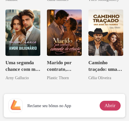
Uma segunda
Marido por
Caminho
chance com meu
contrato,
traçado: uma
amor bilionário
amante de
babá na fazenda
Arny Gallucio
Plastic Thorn
Célia Oliveira
coração
Abrir
Reclame seu bônus no App