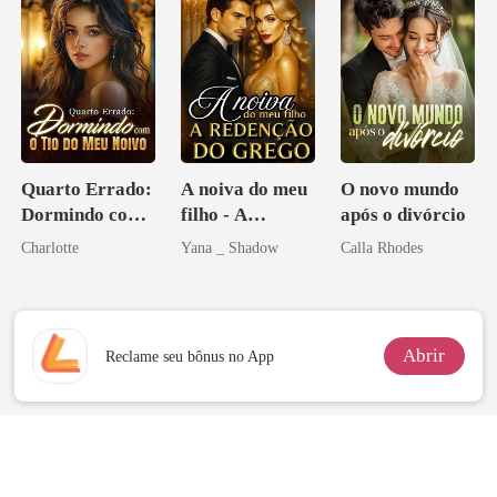
Quarto Errado:
A noiva do meu
O novo mundo
Dormindo com
filho - A
após o divórcio
o Tio do Meu
Redenção do
Charlotte
Yana _ Shadow
Calla Rhodes
Noivo
grego
Abrir
Reclame seu bônus no App