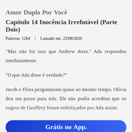
Amor Duplo Por Você
Capítulo 14 Inocência Irrefutável (Parte
Dois)
Palavras: 1264
|
Lançado em: 23/08/2020
0
Andrew disse." Ada res
Loja
a disse é
Histórico
Sair
deu um passo para trás. Ele não podia acreditar que o
Baixar App
Andrew está realmente
Grátis no App.