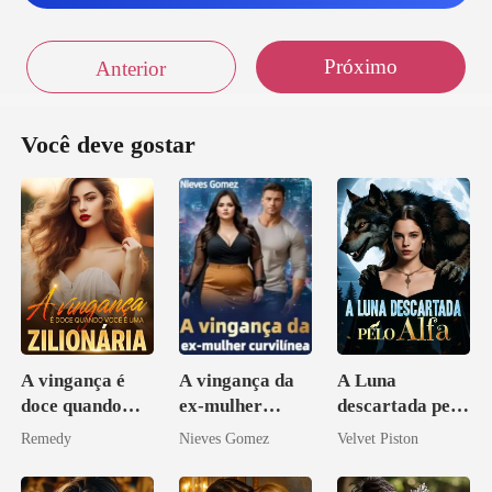
"Ada Sim!"
Próximo
Anterior
Você deve gostar
A vingança é
A vingança da
A Luna
doce quando
ex-mulher
descartada pelo
você é uma
curvilínea
Alfa
Remedy
Nieves Gomez
Velvet Piston
zilionária