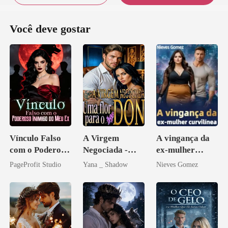
Você deve gostar
Vínculo Falso
A Virgem
A vingança da
com o Poderoso
Negociada -
ex-mulher
Inimigo do Meu
Uma flor para o
curvilínea
PageProfit Studio
Yana _ Shadow
Nieves Gomez
Ex
Don