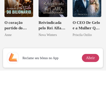
O coração
Reivindicada
O CEO De Gelo
partido do
pelo Rei Alfa
e a Mulher Que
bilionário
amaldiçoado
Ele Jurou Odiar
Anne
Nova Winters
Priscila Ozilio
Abrir
Reclame seu bônus no App