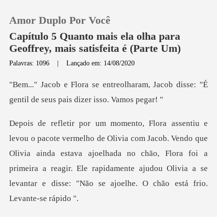
Amor Duplo Por Você
Capítulo 5 Quanto mais ela olha para
Geoffrey, mais satisfeita é (Parte Um)
Palavras: 1096
|
Lançado em: 14/08/2020
0
aram, Jacob disse: "É
Loja
gentil de se
Histórico
. Vendo que
Olivia ainda estava ajoelhada no chão, Flora foi a
Sair
primeira a reagir. Ele rapidamen
Baixar App