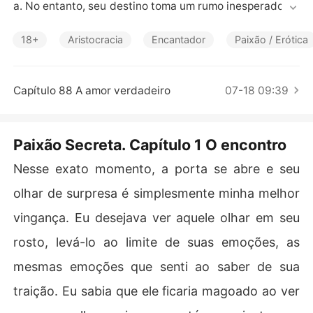
Contos Curtos
a. No entanto, seu destino toma um rumo inesperado qu
ando uma situação difícil com a Rainha Emma II, mãe de 
Rodrigo, tira dela a chance de se casar com o amor de
18+
Aristocracia
Encantador
Paixão / Erótica
 sua vida.

Em uma reviravolta surpreendente, a Rainha Emma II de
cide que Elisa, a irmã mais nova de Anna, deve ser esco
Capítulo 88 A amor verdadeiro
07-18 09:39
lhida para se casar com o Príncipe Rodrigo. O casament
o é realizado com grande festa, mas a felicidade do cas
al é interrompida quando a jovem sofre um terrível acid
Paixão Secreta. Capítulo 1 O encontro
ente ao montar em um cavalo.

É então que a lealdade e o amor fraterno de Anna são p
Nesse exato momento, a porta se abre e seu
ostos à prova. Forçada a cuidar de sua irmã ferida, Ann
olhar de surpresa é simplesmente minha melhor
a enfrenta uma encruzilhada emocional entre seus sent
imentos pelo príncipe Rodrigo e seu dever de proteger
vingança. Eu desejava ver aquele olhar em seu
 e apoiar sua irmã Elisa em sua recuperação.

rosto, levá-lo ao limite de suas emoções, as
Ao mergulhar nessa situação complexa, Anna é forçada
 a confrontar suas próprias emoções e desejos, enquant
mesmas emoções que senti ao saber de sua
o luta para manter a lealdade à família e seus próprios v
traição. Eu sabia que ele ficaria magoado ao ver
alores. Anna conseguirá encontrar o equilíbrio entre am
or, lealdade e responsabilidade ou sucumbirá às forças