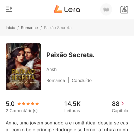
Início
/
Romance
/
Paixão Secreta.
0
Início
Loja
Gênero
Paixão Secreta.
Moderno
Histórico
Ankh
Lobisomem
|
Romance
Concluído
Sair
Contos
Romance
Baixar App
5.0
14.5K
88
Bilionários
2 Comentário(s)
Leituras
Capítulo
Ranking
Anna, uma jovem sonhadora e romântica, deseja se cas
ar com o belo príncipe Rodrigo e se tornar a futura rainh