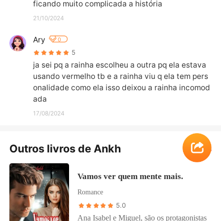
ficando muito complicada a história
21/10/2024
Ary
0
5
ja sei pq a rainha escolheu a outra pq ela estava 
usando vermelho tb e a rainha viu q ela tem pers
onalidade como ela isso deixou a rainha incomod
ada
17/08/2024
Outros livros de Ankh
Ver Mais
Vamos ver quem mente mais.
Romance
5.0
Ana Isabel e Miguel, são os protagonistas