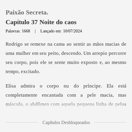
Paixão Secreta.
Capítulo 37 Noite do caos
Palavras: 1668
|
Lançado em: 10/07/2024
0
lher em seu peito, descendo. Um arrepio percorre
Loja
seu corpo,
Histórico
Sair
nte encantada com a pele macia, mas
máscula, o abdômen c
Baixar App
Capítulos Desbloqueados