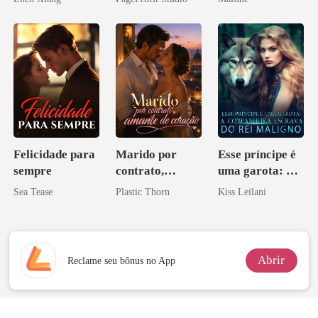
pelo
Arrependiment
o
Felicidade para
Marido por
Esse príncipe é
sempre
contrato,
uma garota: A
amante de
companheira
Sea Tease
Plastic Thorn
Kiss Leilani
coração
escrava do rei
maligno
Abrir
Reclame seu bônus no App