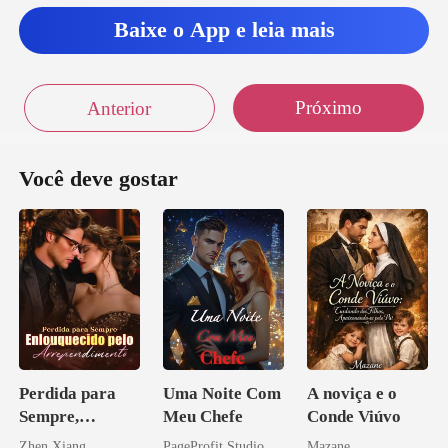
Baixe o App e leia mais
Próximo
Anterior
Você deve gostar
Perdida para
Uma Noite Com
A noviça e o
Sempre,
Meu Chefe
Conde Viúvo
Enlouquecido
Zhen Xiang
PageProfit Studio
Mazane