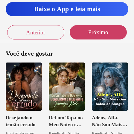
Baixe o App e leia mais
Próximo
Anterior
Você deve gostar
Desejando o
Dei um Tapa no
Adeus, Alfa.
irmão errado
Meu Noivo e
Não Sou Mais
Casei com o
Sua Bolsa de
Elysian Sparrow
PageProfit Studio
PageProfit Studio