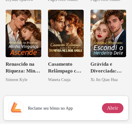
Bilionário
Sangue
Inimigo Dele
Renascido na
Casamento
Grávida e
Riqueza: Minha
Relâmpago com
Divorciada:
Vingança
o Pai da Minha
Escondi o
Simeon Kyle
Waneta Csuja
Xi Jin Qian Hua
Ascende
Melhor Amiga
Herdeiro Dele
Abrir
Reclame seu bônus no App