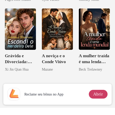
Ex
Alfa
Grávida e
A noviça e o
A mulher traída
Divorciada:
Conde Viúvo
é uma lenda
Escondi o
mundial
Xi Jin Qian Hua
Mazane
Beck Trelawney
Herdeiro Dele
Abrir
Reclame seu bônus no App