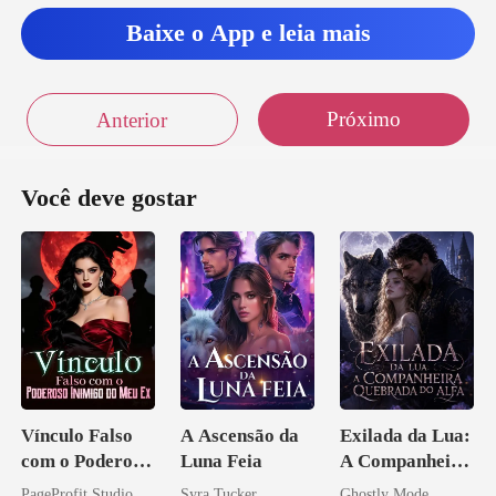
Baixe o App e leia mais
Próximo
Anterior
Você deve gostar
Vínculo Falso
A Ascensão da
Exilada da Lua:
com o Poderoso
Luna Feia
A Companheira
Inimigo do Meu
Quebrada do
PageProfit Studio
Syra Tucker
Ghostly Mode