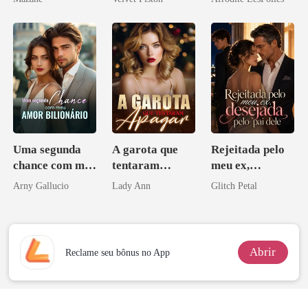
Uma segunda
A garota que
Rejeitada pelo
chance com meu
tentaram
meu ex,
amor bilionário
apagar
desejada pelo
Arny Gallucio
Lady Ann
Glitch Petal
pai dele
Abrir
Reclame seu bônus no App