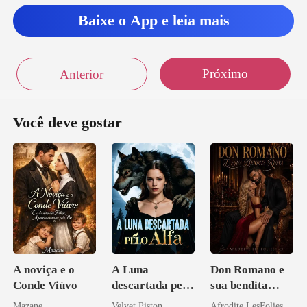
Baixe o App e leia mais
Próximo
Anterior
Você deve gostar
A noviça e o
A Luna
Don Romano e
Conde Viúvo
descartada pelo
sua bendita
Alfa
ruína
Mazane
Velvet Piston
Afrodite LesFolies