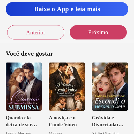
Baixe o App e leia mais
Próximo
Anterior
Você deve gostar
Quando ela
A noviça e o
Grávida e
deixa de ser
Conde Viúvo
Divorciada:
submissa
Escondi o
Lynna Morrow
Mazane
Xi Jin Qian Hua