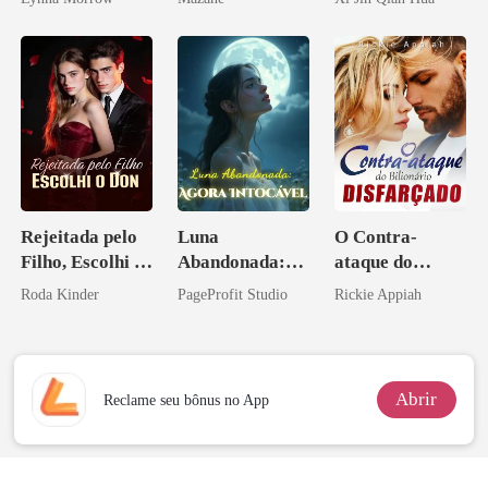
Herdeiro Dele
Rejeitada pelo
Luna
O Contra-
Filho, Escolhi o
Abandonada:
ataque do
Don
Agora Intocável
Bilionário
Roda Kinder
PageProfit Studio
Rickie Appiah
Disfarçado
Abrir
Reclame seu bônus no App