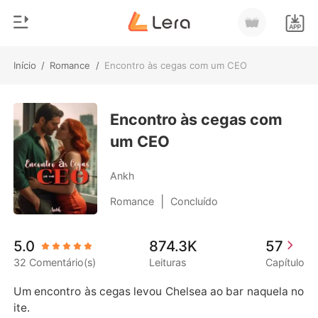
Início
/
Romance
/
Encontro às cegas com um CEO
0
Início
Loja
Encontro às cegas com
Gênero
um CEO
Moderno
Histórico
Lobisomem
Ankh
Sair
Contos
|
Romance
Concluído
Romance
Baixar App
5.0
874.3K
57
Bilionários
32 Comentário(s)
Leituras
Capítulo
Ranking
Um encontro às cegas levou Chelsea ao bar naquela no
ite.
