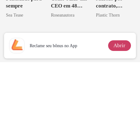
sempre
CEO em 48
contrato,
horas
amante de
Sea Tease
Roseanautora
Plastic Thorn
coração
Abrir
Reclame seu bônus no App