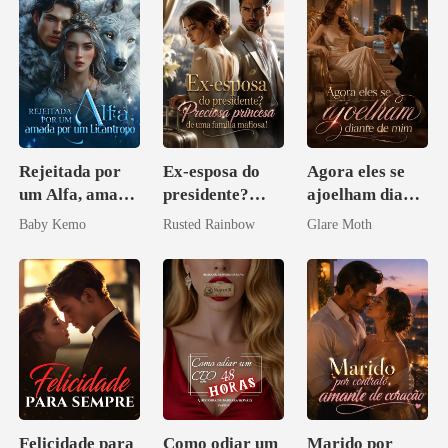
Rejeitada por
Ex-esposa do
Agora eles se
um Alfa, amada
presidente?
ajoelham diante
por um
Preciosa
de mim
Baby Kemo
Rusted Rainbow
Glare Moth
Licantropo
princesa de uma
família
mafiosa!
Felicidade para
Como odiar um
Marido por