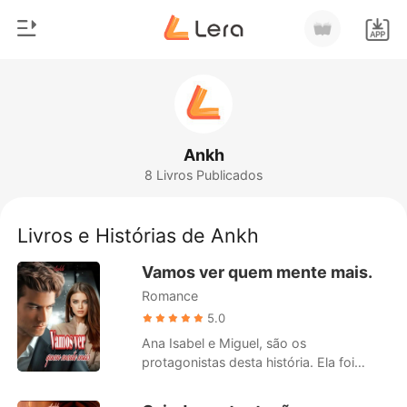
0
Início
Loja
Gênero
Ankh
8 Livros Publicados
Moderno
Histórico
Lobisomem
Livros e Histórias de Ankh
Sair
Contos
Vamos ver quem mente mais.
Romance
Romance
Baixar App
Bilionários
5.0
Ana Isabel e Miguel, são os
Ranking
protagonistas desta história. Ela foi
traída pelo namorado alguns meses
antes do casamento. Ele foi abandonado