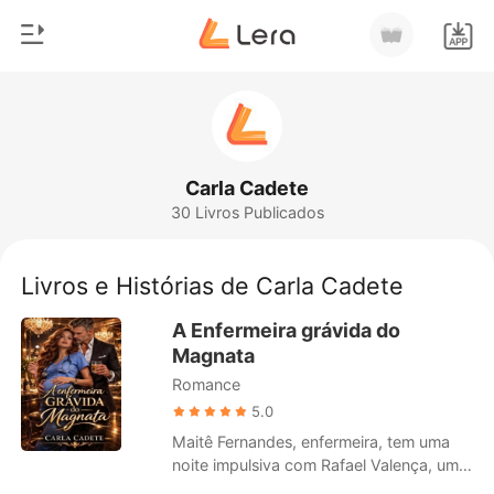
0
Início
Loja
Gênero
Carla Cadete
30 Livros Publicados
Moderno
Histórico
Lobisomem
Livros e Histórias de Carla Cadete
Sair
Contos
A Enfermeira grávida do
Romance
Magnata
Baixar App
Romance
Bilionários
5.0
Ranking
Maitê Fernandes, enfermeira, tem uma
noite impulsiva com Rafael Valença, um
magnata na casa dos 40 e dono de um