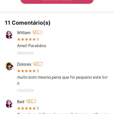
11 Comentário(s)
William
0
5
Amei! Parabéns
26/09/2025
Dolores
0
5
muito bom mesmo,pena que foi pequeno este livr
o
23/07/2024
Bad
8
5