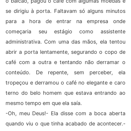
o balcão, pagou o café com algumas moedas e
encer pelos seus sentimentos e lutarão pelo que sente
se dirigiu à porta. Faltavam só alguns minutos
m?
para a hora de entrar na empresa onde
começaria seu estágio como assistente
administrativa. Com uma das mãos, ela tentou
abrir a porta lentamente, segurando o copo de
café com a outra e tentando não derramar o
conteúdo. De repente, sem perceber, ela
tropeçou e derramou o café no elegante e caro
terno do belo homem que estava entrando ao
mesmo tempo em que ela saía.
-Oh, meu Deus!- Ela disse com a boca aberta
quando viu o que tinha acabado de acontecer.-