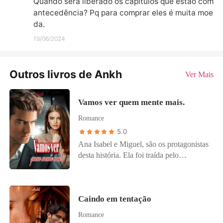
Quando será liberado os capítulos que estão com 
antecedência? Pq para comprar eles é muita moe
da.
19/06/2024
Outros livros de Ankh
Ver Mais
Vamos ver quem mente mais.
Romance
5.0
Ana Isabel e Miguel, são os protagonistas
desta história. Ela foi traída pelo
namorado alguns meses antes do
casamento. Ele foi abandonado pela
namorada depois de três anos por ser
Caindo em tentação
pobre. Ambos decidem começar do zero
e encontrar a pessoa certa. Algumas
Romance
mentiras e intrigas os levarão a se