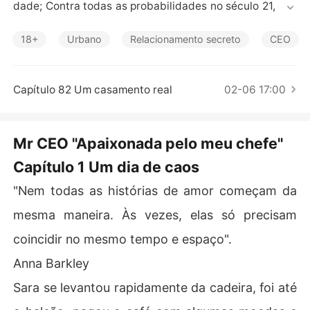
Contos Curtos
dade; Contra todas as probabilidades no século 21, aos
 dezessete anos ela ainda é virgem e acredita no amor
 verdadeiro.

18+
Urbano
Relacionamento secreto
CEO
Sara é estudante da carreira administrativa, na qual de
verá realizar seu estágio em uma importante empresa d
e "Realidade Virtual".

Capítulo 82 Um casamento real
02-06 17:00
Ben Collins é um homem arrogante, teimoso e trabalhad
or. Aos quarenta anos tem tudo o que muitos homens go
stariam de ter, uma família e sucesso na sua empresa
Mr CEO "Apaixonada pelo meu chefe"
 "Realidade Virtual".

Capítulo 1 Um dia de caos
A traição de sua esposa o fará duvidar da existência do 
amor; Para ele, o amor é apenas uma estratégia de mar
"Nem todas as histórias de amor começam da
keting pessoal.

Chefe e assistente se encontram de forma desagradáv
mesma maneira. Às vezes, elas só precisam
el, mas esse incidente causará um desejo profundo entr
coincidir no mesmo tempo e espaço".
e eles.

Envoltos em uma realidade cheia de preconceitos e pre
Anna Barkley
ceitos sociais, ambos devem estabelecer um limite e se 
Sara se levantou rapidamente da cadeira, foi até
afastar. Sara e Ben conseguirão sair ilesos sem ceder a
os seus sentimentos? Ou, pelo contrário, deixar-se-ão v