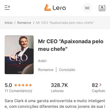
Início
/
Romance
/
Mr CEO "Apaixonada pelo meu chefe"
0
Início
Loja
Mr CEO "Apaixonada pelo
Gênero
meu chefe"
Moderno
Histórico
Lobisomem
Ankh
Sair
Contos
|
Romance
Concluído
Romance
Baixar App
5.0
328.7K
82
Bilionários
11 Comentário(s)
Leituras
Capítulo
Ranking
Sara Clark é uma garota extrovertida e muito inteligent
e, com convicções diferentes de outros jovens de sua i