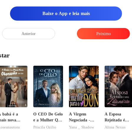
Baixe o App e leia mais
Anterior
Próximo
star
 babá é a
O CEO De Gelo
A Virgem
A Esposa
ais nova
e a Mulher Que
Negociada -
Rejeitada é
bsessão do
Ele Jurou
Uma flor para
uma Zilionária
oseanautora
Priscila Ozilio
Yana _ Shadow
Alissa Nexus
CEO
Odiar
o Don