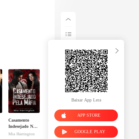
Baixar App Lera
APP STORE
Casamento
Indesejado Na
GOOGLE PLAY
Máfia
Mia Harrington