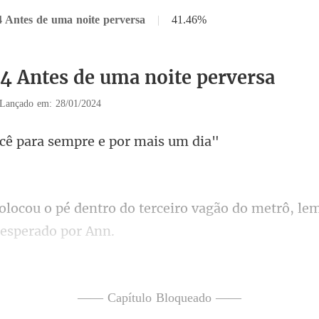
4 Antes de uma noite perversa
|
41.46%
34 Antes de uma noite perversa
Lançado em: 28/01/2024
para sempre e
terceiro vagão do metrô, l
sperar pela Ann.- mur
em encontrar Ben naque
—— Capítulo Bloqueado ——