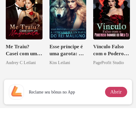
Me Traiu?
Esse príncipe é
Vínculo Falso
Casei com um
uma garota: A
com o Poderoso
Magnata
companheira
Inimigo do Meu
Audrey C Leilani
Kiss Leilani
PageProfit Studio
escrava do rei
Ex
maligno
Abrir
Reclame seu bônus no App