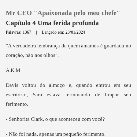
Mr CEO "Apaixonada pelo meu chefe"
Capítulo 4 Uma ferida profunda
Palavras: 1367
|
Lançado em: 23/01/2024
0
e quem amamos é guardada
Loja
.
Histórico
trou em seu
escritório, Sara estava
Sair
Baixar App
ark, o que aco
, apenas um pe