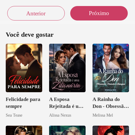
Próximo
Anterior
Você deve gostar
Felicidade para
A Esposa
A Rainha do
sempre
Rejeitada é uma
Don - Obsessão,
Zilionária
Paixão e Sangue
Sea Tease
Alissa Nexus
Melissa Mel