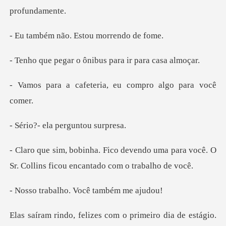
ão. Estou mor
o ônibus para ir
teria, eu compro al
la pergunto
ndo uma para você. O
Sr. Collins fi
lho. Você tam