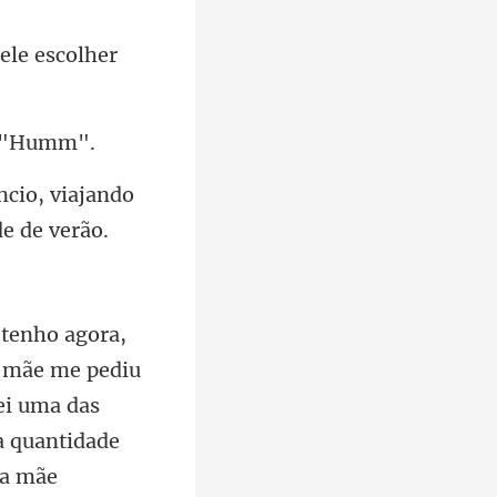
 ele es
ncio, viajando
u
ei uma das
a quan