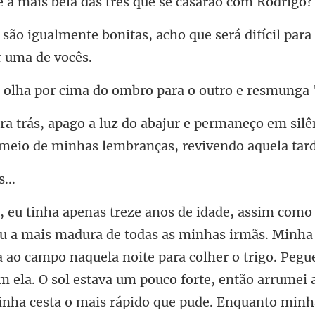
bela das três que s
s, acho que será difícil para
cima do ombro para o
aneço em silê
 meio de m
a ao campo naquela noite para colher o trigo. Pegu
om ela. O sol estava um pouco forte, então arrumei 