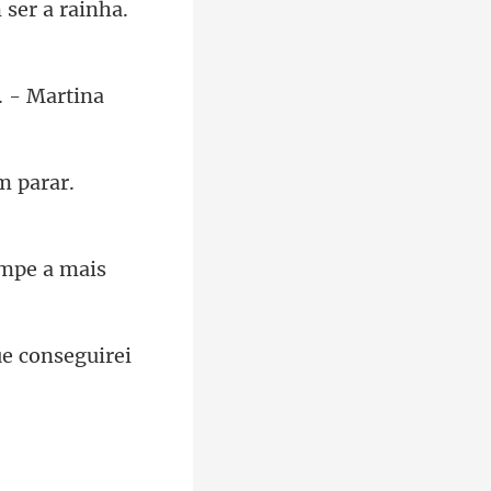
em parar.
ue