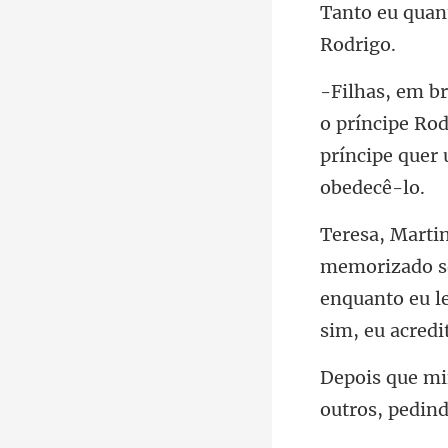
o príncipe Ro
pr
enquanto eu le
out