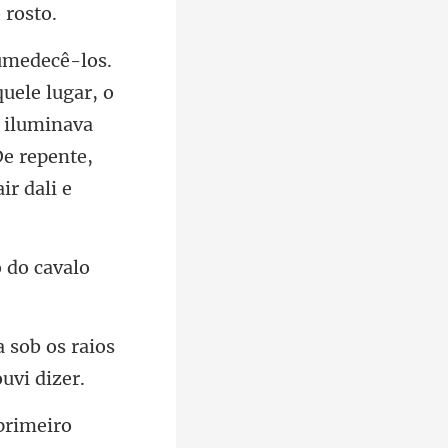
r, o
l iluminava
De
 do cavalo
a sob os raios
primeiro