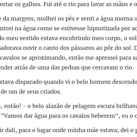
do meu vestido estava encobrindo meu corpo, o so
adorava ouvir o canto dos pássaros ao pôr do sol. 
vi o belo homem descendo
scura brilhav
, "Vamos d
inha mãe estava; dei o 