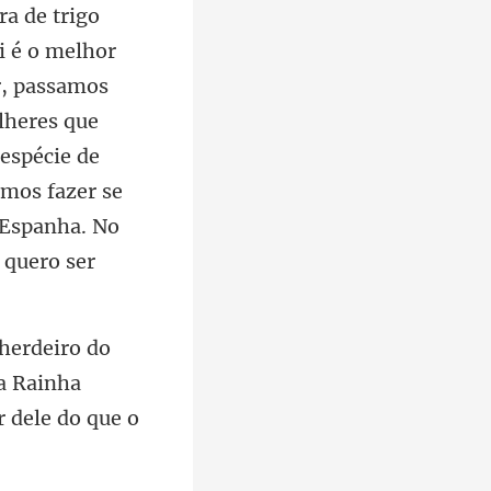
assamos
lheres que
espécie de
 a Rainha