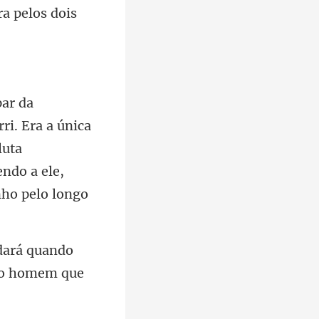
ra pelos
nica
luta
endo a e
dará quando