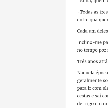
no tempo por
nos at
para ir com el
cestas e saí c