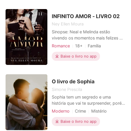
CEO
Máfia
Encantador
pretendo ficar longe dele. No
entanto, encontro-me numa situação
Sortudo
Paixão / Erótica
que me obriga a viver em su
INFINITO AMOR - LIVRO 02
Ney Ellen Moura
Sinopse: Neal e Melinda estão
vivendo os momentos mais felizes de
suas vidas. Casamento, filhos a
Romance
18+
Família
caminho, a empresa prosperando
Primeiro amor
CEO
conforme sonharam. Tudo está
Baixe o livro no app
Encantador
Encantadora
dando certo. Porém os perigos, ainda
Paixão / Erótica
os rodeiam e a seus familiares. E mais
cedo que o esperado eles precisam
Local de trabalho
Urbano
deixar o paraíso onde estão, par
O livro de Sophia
Simone Prescila
Sophia tem um segredo e uma
história que vai te surpreender, porém
ela descobrirá que sua vida corre
Moderno
Crime
Mistério
perigo e terá que aprender a se
Vingança
defender pra sobreviver...
Baixe o livro no app