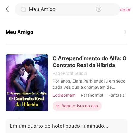
Cancelar
Meu Amigo
0
O Arrependimento do Alfa: O
Loja
Contrato Real da Híbrida
PageProfit Studio
Histórico
Por anos, Elara Park engoliu em seco
cada vez que a chamavam de
"mestiça" e "sangue fraco" nas
Lobisomem
Paranormal
Fantasia
Sair
reuniões da alcateia. Híbrida,
Amor a primeira vista
CEO
1V1
vulnerável e apaixonada, acreditou
Baixe o livro no app
Heroína incrível
Alpha
nas promessas doces de Zack
Baixar App
Amor após de casamento
Blackwood. Então ele a rejeitou -
minutos depois de tomar o que
Identidade oculta
Romance
Em um quarto de hotel pouco iluminado...
queria dela. Antes que ela