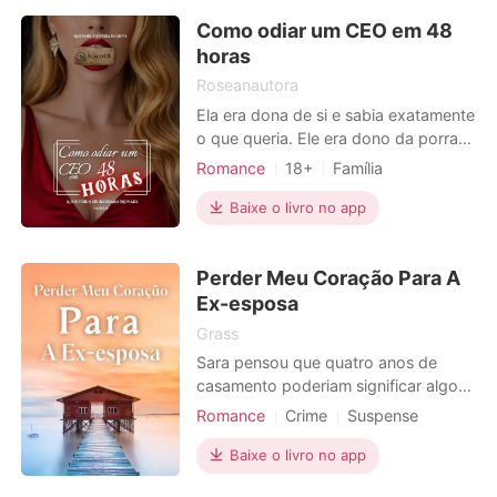
lobo impotente em sua matilha e,
Como odiar um CEO em 48
como resultado, sempre foi
horas
intimidada e ri
Roseanautora
Ela era dona de si e sabia exatamente
o que queria. Ele era dono da porra
toda e achava que podia qualquer
Romance
18+
Família
coisa. Ela tinha algo que ele queria,
Casamento arranjado
Vingança
mas não sabia. Ele tinha o que ela
Baixe o livro no app
CEO
Encantadora
sempre sonhou, mas não fazia ideia
Paixão / Erótica
de como conseguir. Ela mentiu por
Perder Meu Coração Para A
amor. Ele não perdoava ninguém. Ela
Arrogante / Dominante
Urbano
o odiou desde a
Ex-esposa
Grass
Sara pensou que quatro anos de
casamento poderiam significar algo
para o Jacob, mas quando ele se
Romance
Crime
Suspense
divorciou dela, ela sabia que seu
Moderno
Divórcio
casamento e amor não tinham como
Baixe o livro no app
Mudança de personalidade
se comparar com o primeiro amor