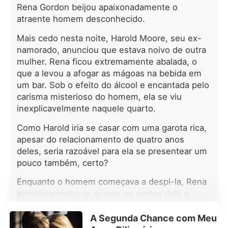
Rena Gordon beijou apaixonadamente o
conseguisse respirar através da dor
que a partiu por dentro, as notícias já
atraente homem desconhecido.
estouravam nas manchetes: o
Mais cedo nesta noite, Harold Moore, seu ex-
noivado de Zack com Selina, sua
namorado, anunciou que estava noivo de outra
meia-irmã, celebrado como "a união
perfeita de sangue puro". A mesma
mulher. Rena ficou extremamente abalada, o
Selina que sempre soube exatamente
que a levou a afogar as mágoas na bebida em
como destruí-la. O golpe final veio
um bar. Sob o efeito do álcool e encantada pelo
pelo telefone, na voz calma e
carisma misterioso do homem, ela se viu
calculista da própria mãe: "Elara,
inexplicavelmente naquele quarto.
você já tem vinte e três anos. Está na
hora de contribuir para esta família."
Como Harold iria se casar com uma garota rica,
A escolha era simples e cruel: casar
apesar do relacionamento de quatro anos
com o filho mais medíocre de uma
deles, seria razoável para ela se presentear um
família Alfa influente - ou perder o
pouco também, certo?
império do pai para sempre. Eles a
tinham encurralado com perfeição,
Enquanto o homem começava a despi-la, Rena
prontos para arrancar o que era seu
instintivamente se apoiou no ombro dele e,
por direito e deixá-la sem nada. Mas
num momento de confusão, sussurrou:
enquanto o coração parava de
"Harold!"
A Segunda Chance com Meu
sangrar, algo mais frio e mais