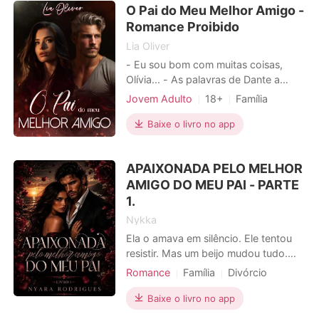
O Pai do Meu Melhor Amigo -
Romance Proibido
Lia Oliver
- Eu sou bom com muitas coisas,
Olívia... - As palavras de Dante a
fizeram corar. - E se você quiser, eu
Jovem Adulto
18+
Família
posso mostrá-las a você. - Quero
Relacionamento secreto
que me mostre... - Ela ousou em levar
Baixe o livro no app
Amor a primeira vista
suas próprias mãos até os braços
Professores
Charmoso
dele, subindo lentamente por cada
APAIXONADA PELO MELHOR
veia saliente, até chegar em seu
Paixão / Erótica
AMIGO DO MEU PAI - PARTE
bíceps bem definido. E
Local de trabalho
Urbano
1.
Nykka
Ela o amava em silêncio. Ele tentou
resistir. Mas um beijo mudou tudo.
Mally O'Brien cresceu admirando
Romance
Família
Divórcio
Haniel Galleghan, o melhor amigo de
Amor a primeira vista
seu pai. O que parecia uma paixão
Baixe o livro no app
Advogados
Encantadora
impossível se transforma em um