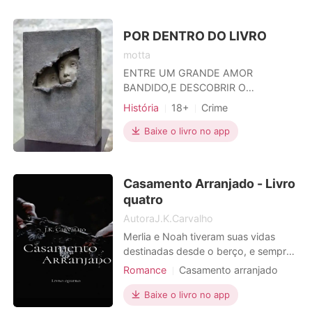
desfazendo rapidamente como
fumaça. Após a perda do seu marido
descobriu que a vida que teve ao seu
POR DENTRO DO LIVRO
l
motta
ENTRE UM GRANDE AMOR
BANDIDO,E DESCOBRIR O
MISTERIOSO DESAPARECIMENTO
História
18+
Crime
DE SEU IRMÃO,ELA PREFERIU O
MISTERIO .
Baixe o livro no app
Casamento Arranjado - Livro
quatro
AutoraJ.K.Carvalho
Merlia e Noah tiveram suas vidas
destinadas desde o berço, e sempre
estiveram cientes de seu futuro
Romance
Casamento arranjado
matrimônio. Mas após uma briga na
Aristocracia
adolescência, o futuro rei de Midorina
Baixe o livro no app
Arrogante / Dominante
e a sexta princesa de Dazzo, criaram