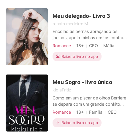
um incrível potencial, Sem falar que
conta com o total apoio dos pais,
Henrique verá tudo a
Meu delegado- Livro 3
renata medeirosM
Encolho as pernas abraçando os
joelhos, apoio minhas costas contra o
azulejo frio da parede. Fecho os
Romance
18+
CEO
Máfia
olhos sentindo a ardência das
Paixão / Erótica
lágrimas que descem por meu rosto.
Baixe o livro no app
Só peço que pare, por favor. Mais,
socos na porta me fazem pular
assustada, amedrontada. - Por favor,
por favor, pare Spencer - implo
Meu Sogro - livro único
kiolaFritiz
Como em um piscar de olhos Berriere
se depara com um grande conflito
quando percebe que o conceito de
Romance
18+
Família
CEO
casamento sólido que acreditava ter
Medrosa
Paixão / Erótica
conquistado, na verdade, nunca
Baixe o livro no app
existiu de fato e viu tudo se