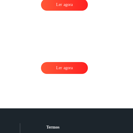
Ler agora
Ler agora
Termos