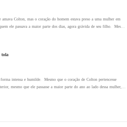
ne amava Colton, mas o coração do homem estava preso a uma mulher em
em ele passava a maior parte dos dias, agora grávida de seu filho. Mesmo
e ele aceitou. Porém, no dia do registro de matrimônio,
voltou. Após sete anos de dedicação leal, Kristine
m isso até vê-la no cartório, de
 tola
em, e o rosto do orgulhoso CEO ficou pálido imediatamente. Ele foi
esespero. "Desculpe. Por favor, me dê outra chance." Ela retrucou: "Você
da."
lde. Mesmo que o coração de Colton pertencesse
erior, mesmo que ele passasse a maior parte do ano ao lado dessa mulher,
ilho dele... Ainda assim, Kristine pediu para se casar
homem na frente do cartório. Mais tarde, alguém viu o sempre