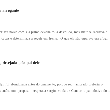
 eu errei. Me dê outra chance!" A
foi dita com impaciência: "Pode parar de me incomodar? Já estou casada."
e arrogante
rar seu noivo com sua prima deveria tê-la destruído, mas Blair se recusava a
erminada a seguir em frente. O que ela não esperava era afogar
que do seu chefe, Roman... ou acordar enredada no caos que era seu chefe
 que deveria ser. No entanto, à luz
sistia facilmente, especialmente
, desejada pelo pai dele
 ir.
slyn foi abandonada antes do casamento, porque seu namorado preferiu o
omigo. Você terá tudo o que quiser e poderá se vingar dele." Uma generosa
tes à sua disposição, um marido que praticamente nunca estava em casa, o
vo status na cara do seu ex... Tantas vantagens! Enquanto o ex