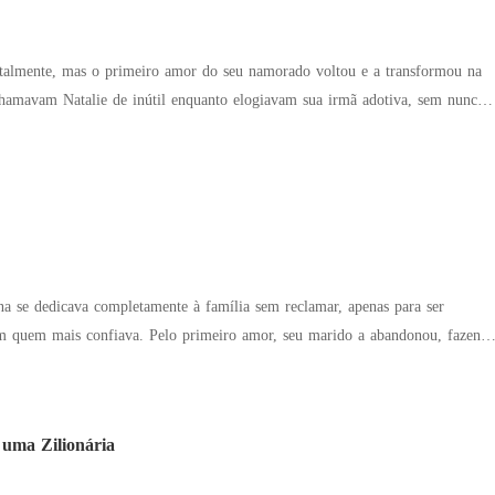
ntalmente, mas o primeiro amor do seu namorado voltou e a transformou na
a por trás da ascensão da sua família. A fama de estilista, os
icas de sucesso e a carreira de ídolo existiam por causa dela! Mesmo assim,
óprio, eles a traíram e a forçaram a se casar com um homem em coma.
arrependimento chegou tarde demais. O ex implorou por perdão:
e perdoar pelo bem do nosso filho?" Um homem poderoso abraçou Natalie.
a a ver com você."
ina se dedicava completamente à família sem reclamar, apenas para ser
primeiro amor, seu marido a abandonou, fazendo
endeu. "Querida, me
 uma Zilionária
das, tirem esse homem daqui!"