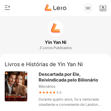
0
Início
Loja
Gênero
Yin Yan Ni
3 Livros Publicados
Moderno
Histórico
Lobisomem
Livros e Histórias de Yin Yan Ni
Sair
Contos
Descartada por Ele,
Romance
Reivindicada pelo Bilionário
Baixar App
Bilionários
Bilionários
5.0
Ranking
Durante quatro anos, fui a namorada
obediente e conveniente de Landon
Mercer, aceitando todas as humilhações