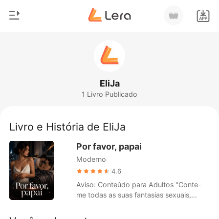
0
Início
Loja
Gênero
EliJa
1 Livro Publicado
Moderno
Histórico
Lobisomem
Livro e História de EliJa
Sair
Contos
Por favor, papai
Romance
Moderno
Baixar App
Bilionários
4.6
Aviso: Conteúdo para Adultos "Conte-
Ranking
me todas as suas fantasias sexuais,
minha princesa." "Quero ser fodida,
arruinada, sufocada e marcada até me