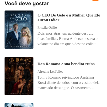
Você deve gostar
O CEO De Gelo e a Mulher Que Ele
Jurou Odiar
Priscila Ozilio
Dois anos atrás, um acidente destruiu
duas famílias. Emma Anderson estava ao
volante no dia em que o destino colidiu
com a vida de Damien Knight. Ela
perdeu os pais; ele perdeu a esposa. E o
pequeno Luca, filho de Damien, perdeu
Don Romano e sua bendita ruína
algo precioso: sua voz. Desde a tragédia,
Damien construiu um império de gelo e
Afrodite LesFolies
jurou jamais perdoar os responsáveis. Ele
Tonny Romano reivindicou Angelina
só não imaginava que o destino colocaria
Rossi diante de todos, com o vestido dela
uma dessas pessoas exatamente sob o seu
manchado de sangue. O casamento
teto. Desesperada para salvar a vida da
deveria encerrar uma antiga guerra entre
irmã e sem alternativas para custear seu
suas famílias. O que Tonny não sabia era
tratamento médico, Emma é forçada a
que, por trás da aparência delicada,
aceitar uma proposta implacável: assinar