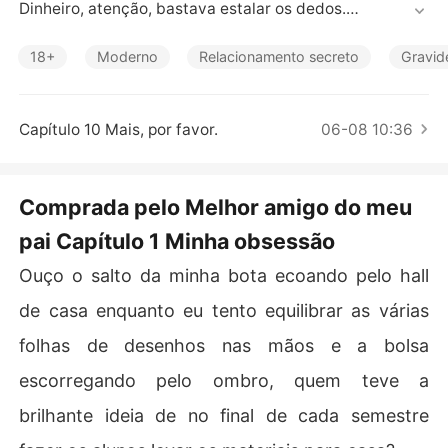
Contos Curtos
Dinheiro, atenção, bastava estalar os dedos.

Até Lucius aparecer.

18+
Moderno
Relacionamento secreto
Gravid
O melhor amigo do meu pai é mais velho, frio, absurdam
ente controlador e o único homem que já me fez perder
Capítulo 10 Mais, por favor.
06-08 10:36
 o ar com um simples olhar.

Ele me evita.

Comprada pelo Melhor amigo do meu
Me ignora.

pai Capítulo 1 Minha obsessão
Finge que não me deseja.

Ouço o salto da minha bota ecoando pelo hall
Mas eu vejo a tensão em cada músculo rígido do corpo
 dele.

de casa enquanto eu tento equilibrar as várias
folhas de desenhos nas mãos e a bolsa
E eu decidi que vou fazê-lo ceder.

escorregando pelo ombro, quem teve a
Mesmo que para isso eu precise me vender em um leilã
brilhante ideia de no final de cada semestre
o secreto onde homens milionários compram mulheres
 por uma noite.
