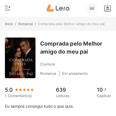
Início
/
Romance
/
Comprada pelo Melhor amigo do meu pai
0
Início
Loja
Comprada pelo Melhor
Gênero
amigo do meu pai
Moderno
Histórico
Lobisomem
Crymora
Sair
Contos
|
Romance
Em andamento
Romance
Baixar App
5.0
639
10
Bilionários
1 Comentário(s)
Leituras
Capítulo
Ranking
Eu sempre consegui tudo o que quis.
