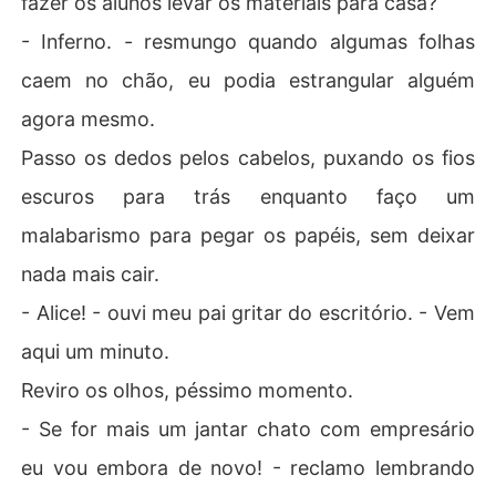
fazer os alunos levar os materiais para casa?
- Inferno. - resmungo quando algumas folhas
O plano era simples:

Lucius me compraria.

caem no chão, eu podia estrangular alguém
agora mesmo.
Só que homens como ele não sabem brincar limpo.

Passo os dedos pelos cabelos, puxando os fios
Agora estou presa em um jogo perigoso de obsessão, c
escuros para trás enquanto faço um
ontrole e desejo, onde cada toque me afunda mais fund
o em sua escuridão.

malabarismo para pegar os papéis, sem deixar
nada mais cair.
E quanto mais ele tenta me dominar...

- Alice! - ouvi meu pai gritar do escritório. - Vem
Mas eu quero pertencer a ele.

aqui um minuto.
Reviro os olhos, péssimo momento.
- Se for mais um jantar chato com empresário
eu vou embora de novo! - reclamo lembrando