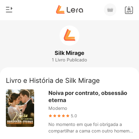
0
Início
Loja
Gênero
Silk Mirage
1 Livro Publicado
Moderno
Histórico
Lobisomem
Livro e História de Silk Mirage
Sair
Contos
Noiva por contrato, obsessão
Romance
eterna
Baixar App
Moderno
Bilionários
5.0
Ranking
No momento em que foi obrigada a
compartilhar a cama com outro homem,
Bethany Roberts descobriu que seu