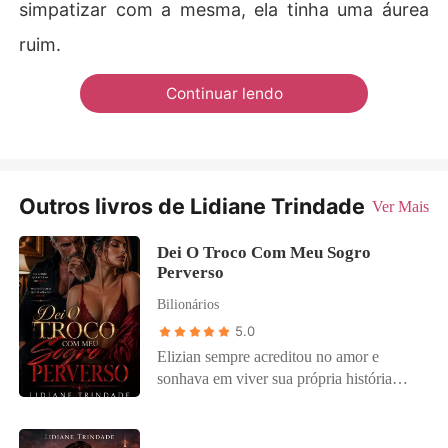
simpatizar com a mesma, ela tinha uma áurea
ruim.
Continuar lendo
Outros livros de Lidiane Trindade
Ver Mais
Dei O Troco Com Meu Sogro
Perverso
Bilionários
5.0
Elizian sempre acreditou no amor e
sonhava em viver sua própria história
romântica. Mas tudo desmorona quando
ela flagra a pior das traições: seu noivo e
sua melhor amiga, juntos, em sua própria