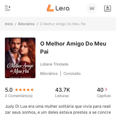
Início
/
Bilionários
/
O Melhor Amigo Do Meu Pai
0
Início
Loja
O Melhor Amigo Do Meu
Gênero
Pai
Moderno
Histórico
Lobisomem
Lidiane Trindade
Sair
Contos
|
Bilionários
Concluído
Romance
Baixar App
5.0
43.7K
40
Bilionários
0 Comentário(s)
Leituras
Capítulo
Ranking
Judy Di Lua era uma mulher solitária que vivia para reali
zar seus sonhos, e um deles estava prestes a se concre