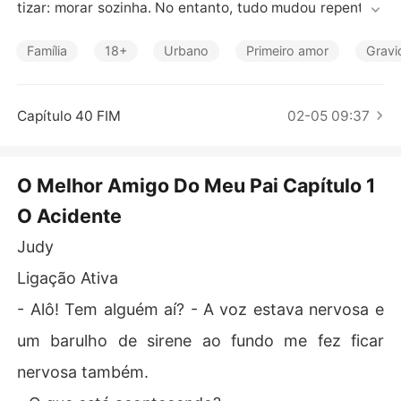
Contos Curtos
tizar: morar sozinha. No entanto, tudo mudou repentina
mente após seu pai sofrer um acidente e ficar depende
nte dela. Órfã de mãe desde bebê, Judy sempre tivera
Família
18+
Urbano
Primeiro amor
Gravi
 uma boa relação com o pai e faria qualquer coisa por el
e.

Com o tempo, Judy precisa arranjar um emprego, já que 
Capítulo 40 FIM
02-05 09:37
suas vendas de doces não estão mais dando lucro sufi
ciente para viver. Ao descobrir que foi selecionada para 
trabalhar na empresa do melhor amigo de seu pai, Ram
O Melhor Amigo Do Meu Pai Capítulo 1
on, Judy vê uma oportunidade de se aproximar do amig
O Acidente
o da família. No entanto, nem tudo são flores: Ramon é
 mais velho que Judy, o que pode gerar críticas, especia
Judy
lmente porque ele é um empresário muito renomado e c
obiçado.
Ligação Ativa
- Alô! Tem alguém aí? - A voz estava nervosa e
um barulho de sirene ao fundo me fez ficar
nervosa também.