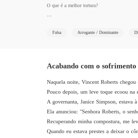
O que é a melhor tortura?

Para Vincent, era prendê-la em um casamento 
Falsa
Arrogante / Dominante
D
Ele estava convencido de que a traiçoeira Kait
Kaitlin tinha vinte anos quando se apaixonou
Acabando com o sofrimento 
rtava seu ódio implacável.

Naquela noite, Vincent Roberts chegou 
"Amor?", ele zombou nos momentos finais dela
Pouco depois, um leve toque ecoou na e
A governanta, Janice Simpson, estava à 
Como um destrói o outro?

Ela anunciou: "Senhora Roberts, o senh
Recuperando minha compostura, me leva
Para Kaitlin, era fazê-lo entender que havia 
Quando eu estava prestes a deixar o côm