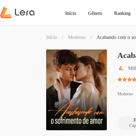
Início
Gênero
Ranking
Início
/
Moderno
/
Acabando com o so
Acab
Mil
Moderno
3
Cap