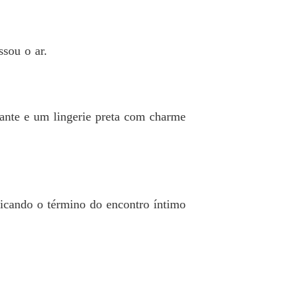
 12 Sonhos não realizados
27/06/2024
do com o sofrimento de amor
ssou o ar.
o 13 Buscando consolo
27/06/2024
do com o sofrimento de amor
o 14 Uma mão amiga
27/06/2024
gante e um lingerie preta com charme
do com o sofrimento de amor
o 15 Um sonho bom
27/06/2024
do com o sofrimento de amor
o 16 Uma dura realidade
27/06/2024
ndicando o término do encontro íntimo
do com o sofrimento de amor
 17 Mais perto da morte
27/06/2024
do com o sofrimento de amor
o 18 Só para humilhar você
27/06/2024