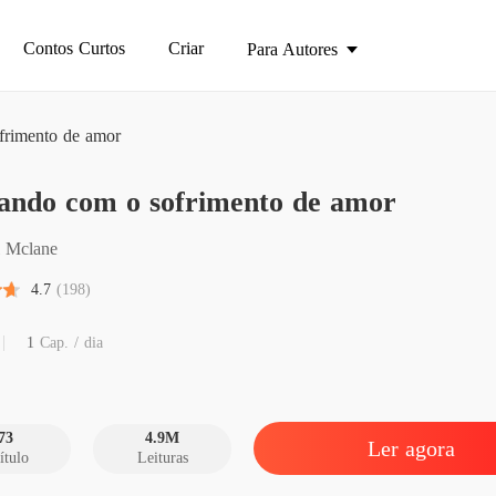
Contos Curtos
Criar
Para Autores
frimento de amor
ando com o sofrimento de amor
Acaban
Capítulo
l Mclane
Acaban
4.7
(198)
Capítul
Acaban
1
Cap. / dia
Capítul
Acaban
Capítul
73
4.9M
Ler agora
ítulo
Leituras
Acaban