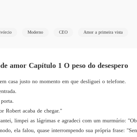
Capítul
Acaban
sem amor e encher seus dias de humilhação e miséria sem fim.

Capítulo
ivórcio
Moderno
CEO
Amor a primeira vista
Acaban
lin merecia todo o sofrimento e que ele nunca se arrependeria de suas 
Capítul
Acaban
 por Vincent. Ela passou três anos como sua esposa humilde e dócil, 
Capítulo
de amor Capítulo 1 O peso do desespero
Acaban
em casa justo no momento em que desliguei o telefone.
Capítul
. "Nunca existe amor entre nós."

ntrada.
Acaban
porta.
Capítulo
or Robert acaba de chegar."
Acaban
ntei, limpei as lágrimas e agradeci com um murmúrio: "Ob
Capítulo
causado uma tragédia para si mesmo.

odo, ela falou, quase interrompendo sua própria frase: "Sen
Acaban