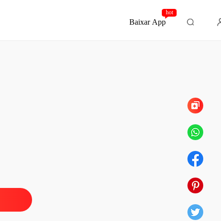
hot
Baixar App
Capítulo 373 Essa esperança é vazia e perigosa
do com o sofrimento de amor
 1 O peso do desespero
27/06/2024
do com o sofrimento de amor
o 2 Amor não correspondido
27/06/2024
do com o sofrimento de amor
o 3 O jogo está apenas começando
27/06/2024
do com o sofrimento de amor
o 4 Medidas desesperadas
27/06/2024
do com o sofrimento de amor