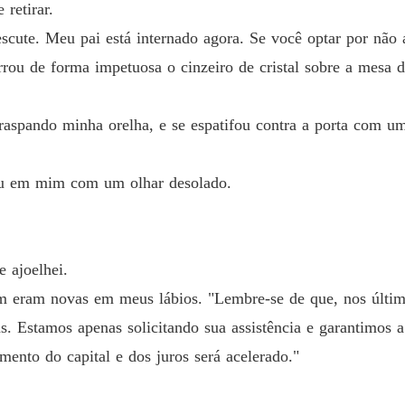
retirar.
Acaban
Capítulo
escute. Meu pai está internado agora. Se você optar por não a
rou de forma impetuosa o cinzeiro de cristal sobre a mesa 
Acaban
Capítul
raspando minha orelha, e se espatifou contra a porta com um
Acaban
Capítulo
xou em mim com um olhar desolado.
Acaban
Capítulo
Acaban
Capítulo
e ajoelhei.
am eram novas em meus lábios. "Lembre-se de que, nos últim
Acaban
Capítul
as. Estamos apenas solicitando sua assistência e garantimos
ento do capital e dos juros será acelerado."
Acaban