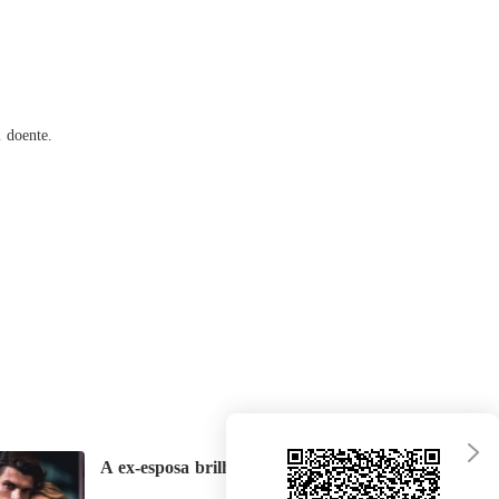
do com o sofrimento de amor
Capítulo 40 Não fiz nada disso antes de estar com você
27/06/2024
 doente.
A ex-esposa brilhante