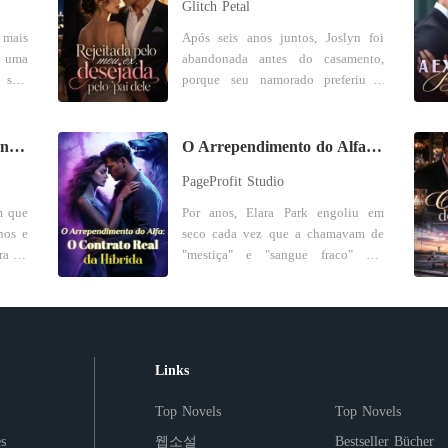
Glitch Petal
 mais
Após seis anos juntos, Joslyn foi
, uma
abandonada antes do casamento,
 sem
porque seu namorado preferiu o
primeiro amor a ela. Mas então,
sa: se
uma proposta inesperada surgiu,
 sua
vinda de Connor, o pai adotivo do
A mulher traída é uma lenda mundial
O Arrependimento do Alfa: O Contrato Real da Híbrida
argo.
seu namorado. "Case-se comigo.
PageProfit Studio
teger
Você terá tudo o que quiser e poderá
 para
se vingar dele." Uma generosa
m que
Por anos, Elara Park engoliu em
rava
mesada, recursos abundantes à sua
nos e
seco cada vez que a chamavam de
vo do
disposição, um marido que
ra se
"mestiça" e "sangue fraco" nas
praticamente nunca estava em casa,
reuniões da alcateia. Híbrida,
ambém
o puro prazer de esfregar seu novo
e seu
vulnerável e apaixonada, acreditou
 nome
status na cara do seu ex... Tantas
zaram
nas promessas doces de Zack
ateia
vantagens! Enquanto o ex
a sua
Blackwood. Então ele a rejeitou -
implorava publicamente por outra
m sua
minutos depois de tomar o que
Links
 uniu
chance, Connor a puxou para seus
queria dela. Antes que ela
oso e
braços e olhou para seu filho. "Diga
is do
conseguisse respirar através da dor
Top Novels
Top Novels
isso de novo e você estará fora da
ncio.
que a partiu por dentro, as notícias
família para sempre." Após o
s
웹소설
Bestseller Bücher
obriu
já estouravam nas manchetes: o