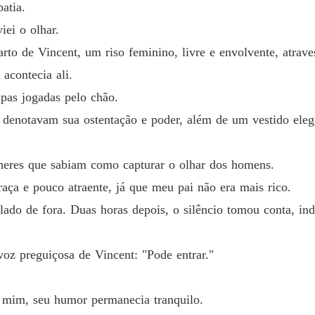
atia.
inha arruinado o que sempre desejava com as próprias mãos.
Capítulo
iei o olhar.
Acaban
to de Vincent, um riso feminino, livre e envolvente, atrave
Capítul
acontecia ali.
Acaban
pas jogadas pelo chão.
Capítul
ue denotavam sua ostentação e poder, além de um vestido ele
Acaban
Capítul
heres que sabiam como capturar o olhar dos homens.
Acaban
aça e pouco atraente, já que meu pai não era mais rico.
Capítul
 lado de fora. Duas horas depois, o silêncio tomou conta, i
Acaban
Capítulo
voz preguiçosa de Vincent: "Pode entrar."
Acaban
Capítul
 mim, seu humor permanecia tranquilo.