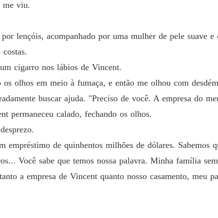
Acaban
 me viu.
Capítulo
Acaban
 por lençóis, acompanhado por uma mulher de pele suave e 
Capítul
 costas.
Acaban
um cigarro nos lábios de Vincent.
Capítul
do os olhos em meio à fumaça, e então me olhou com desdém
Acaban
eradamente buscar ajuda. "Preciso de você. A empresa do meu
Capítul
t permaneceu calado, fechando os olhos.
Acaban
desprezo.
Capítulo
 um empréstimo de quinhentos milhões de dólares. Sabemos qu
Acaban
os... Você sabe que temos nossa palavra. Minha família sem
Capítulo
tanto a empresa de Vincent quanto nosso casamento, meu pa
Acaban
Capítulo