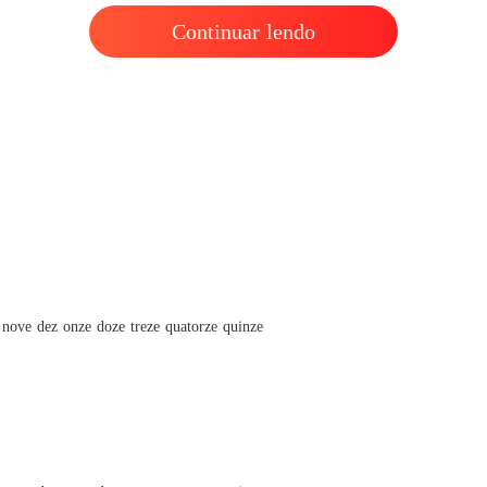
Acaban
Continuar lendo
Capítul
Acaban
Capítulo
Acaban
Capítulo
Acaban
Capítul
Acaban
Capítulo
o nove dez onze doze treze quatorze quinze
Acaban
Capítulo
Acaban