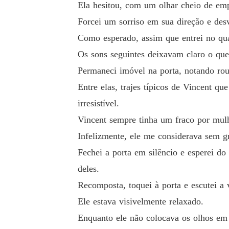
Ela hesitou, com um olhar cheio de emp
Quando Vincent descobriu a verdade, ele já t
Forcei um sorriso em sua direção e desv
Como esperado, assim que entrei no quar
Os sons seguintes deixavam claro o que 
Permaneci imóvel na porta, notando rou
Entre elas, trajes típicos de Vincent q
irresistível.
Vincent sempre tinha um fraco por mul
Infelizmente, ele me considerava sem gr
Fechei a porta em silêncio e esperei do
deles.
Recomposta, toquei à porta e escutei a 
Ele estava visivelmente relaxado.
Enquanto ele não colocava os olhos em