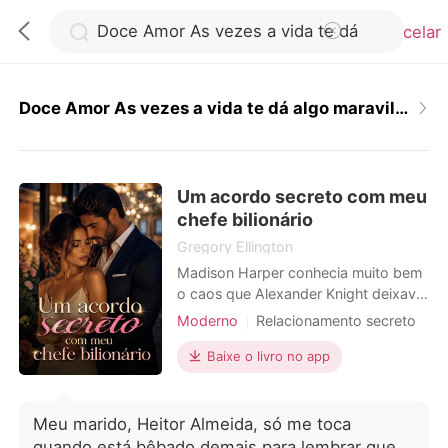
Cancelar
Doce Amor As vezes a vida te dá algo maravilhoso
0
Um acordo secreto com meu
Loja
chefe bilionário
Gregory Ellington
Histórico
Madison Harper conhecia muito bem
o caos que Alexander Knight deixava
por onde passava. Como assistente
Moderno
Relacionamento secreto
Sair
pessoal do CEO bilionário, ela já
Local de trabalho
CEO
havia resolvido inúmeros escândalos,
Baixe o livro no app
Arrogante/Dominador
Secretário
acalmado ex-namoradas e impedido
Baixar App
Romance
que a vida privada desorganizada
dele chegasse à sala de reuniões.
Meu marido, Heitor Almeida, só me toca
Porém, uma noite fatídica a levou
quando está bêbado demais para lembrar que