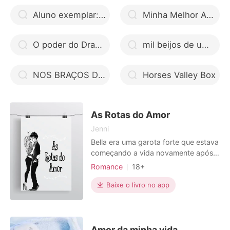
m
Aluno exemplar: Série exemplar ler online
Minha Melhor Amiga: Mais que Amigos
O poder do Dragão
mil beijos de um garoto livro telegram
NOS BRAÇOS DO DELEGADO
Horses Valley Box
As Rotas do Amor
Jenni
Bella era uma garota forte que estava
começando a vida novamente após
uma grande perda, porém, após uma
Romance
18+
devastadora notícia ela se vê
Interpretação de papéis
obrigada a reencontrar o seu amor
Baixe o livro no app
Médicos
Múltiplas identidades
de infância. Será que ela conseguirá
lhe dar com isso? Será que Willian o
amor da sua vida conseguira lhe dar
com o fato de sua melh
Amor da minha vida