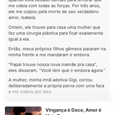
para a cama de Alexander, e a
me odeia com todas as forças. Por três anos,
dinâmica entre eles mudou
ele me culpou pela morte de seu verdadeiro
drasticamente desde então: o que
amor, Isabela.
começou como um momento
incontrolável se transformou em algo
Ontem, ele trouxe para casa uma mulher que
que nenhum dos dois conseguiu
fez uma cirurgia plástica para ficar exatamente
resistir. Madison precisava de ajuda
igual a ela.
financeira para as crescentes
despesas médicas da sua mãe, e
Então, meus próprios filhos gêmeos pararam na
Alexander ofereceu os recursos, com
minha frente e me mandaram ir embora.
a condição de que ela se tornasse
sua namorada por um ano. Sem
"Papai trouxe nossa nova mamãe pra casa",
compromisso, sem sentimentos,
eles disseram. "Você tem que ir embora agora."
apenas negócios. À medida que os
limites entre suas vidas profissionais e
A mulher, minha irmã adotiva Gigi, cortou
privadas se confundiam, a
deliberadamente a própria perna com uma faca
determinação de Madison começou a
e me culpou por isso.
vacilar. Por trás do charme
imprudente de Alexander, havia um
Quando Heitor a viu sangrando, ele não
magnetismo que a atraía mais do que
hesitou. Ele me empurrou para o chão.
Vingança é Doce, Amor é
ela jamais imaginou. Quando ela