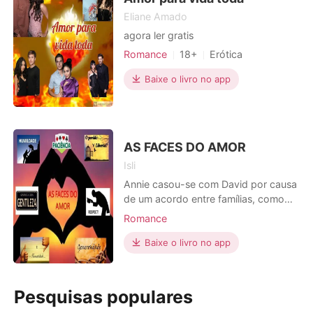
como eu não
Passei o resto do dia me apagando
Eliane Amado
meticulosamente da vida da família Almeida,
agora ler gratis
guardando cada foto, cada presente, cada
Romance
18+
Erótica
vestígio de que eu já existi aqui.
Amor a primeira vista
Flashback
Baixe o livro no app
Ler Agora
AS FACES DO AMOR
Isli
Annie casou-se com David por causa
de um acordo entre famílias, como
forma de compensação. Eles não se
Romance
conheceram no dia do casamento,
então não tinham o conhecimento
Baixe o livro no app
que quem seriam seus cônjuges.
Após a primeira noite com o marido
bêbado, Annie foge, sofre um
Pesquisas populares
acidente e perde a memória. Sua vida