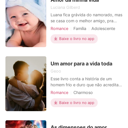
Luciana Gilberd
Luana fica grávida do namorado, mas
se casa com o melhor amigo, pra
evitar que tivesse que tirar o bebê.
Romance
Família
Adolescente
Moderno
Amor forçado
Casal
Baixe o livro no app
Altruísta
Narrativa não-linear
Um amor para a vida toda
Geoo
Esse livro conta a história de um
homem frio e duro que não acredita
no amor mais aparecerá uma mulher
Romance
Charmoso
que mudará sua vida completamente.
Arrogante / Dominante
Obs: fiz a continuação desse livro, o
Baixe o livro no app
nome da continuação é o
Playboyzinho, espero que gostem da
continuação
As dimensoes do amor