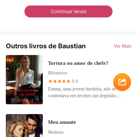
Continuar lendo
Outros livros de Baustian
Ver Mais
Tortura ou amor do chefe?
Bilionários
5.0
Emma, ​​uma jovem herdeira, não se
contentava em receber um depósito
mensal em sua conta bancária; ela queria
provar que era capaz de administrar a
empresa, assim como seu irmão mais
Meu amante
velho. Ela era destemida, inteligente e
determinada. Após ser humilhada por
Moderno
Marcelo, seu irmão, e sabendo que ele