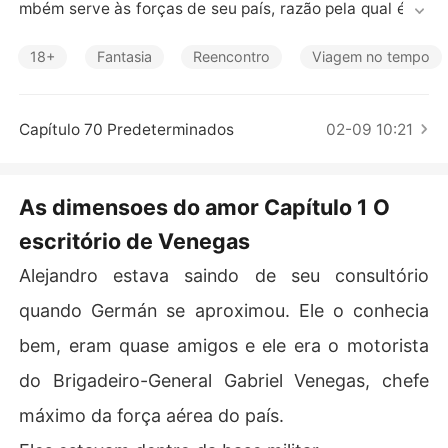
Contos Curtos
mbém serve às forças de seu país, razão pela qual é en
viado em uma missão para outra dimensão. Ele não acr
edita que outra dimensão exista e inicialmente consider
18+
Fantasia
Reencontro
Viagem no tempo
a isso um delírio de seu comandante, especialmente qu
ando lhe dizem que ele precisa resgatar uma garota qu
e é sua esposa predestinada.

Capítulo 70 Predeterminados
02-09 10:21
Ele não acreditava em tais bobagens, porém, aceitou a
 missão, que achou absolutamente hilária.

As dimensoes do amor Capítulo 1 O
escritório de Venegas
Seu exército o posiciona na área onde ela se desloca, m
as não lhe revelam sua identidade. Eles teriam vários e
Alejandro estava saindo de seu consultório
ncontros, um durante uma incursão em que ele a deixa i
r, e anos depois, quando ela estava comemorando sua
quando Germán se aproximou. Ele o conhecia
 despedida de solteira, embriagada, eles acabam fazen
bem, eram quase amigos e ele era o motorista
do sexo, mas são estranhos um para o outro e, por um lo
ngo tempo, não se veem novamente.

do Brigadeiro-General Gabriel Venegas, chefe
máximo da força aérea do país.
Naquela noite ela engravida, mas suas vidas tomam ru
mos diferentes; ela se casa com outro homem e ele com 