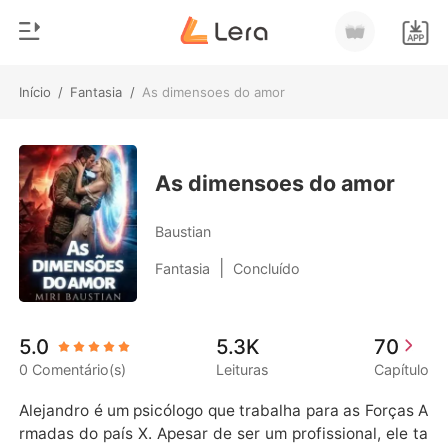
Início
/
Fantasia
/
As dimensoes do amor
0
Início
Loja
Gênero
As dimensoes do amor
Moderno
Histórico
Baustian
Lobisomem
|
Fantasia
Concluído
Sair
Contos
Romance
Baixar App
5.0
5.3K
70
Bilionários
0 Comentário(s)
Leituras
Capítulo
Ranking
Alejandro é um psicólogo que trabalha para as Forças A
rmadas do país X. Apesar de ser um profissional, ele ta