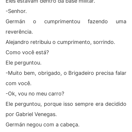
Eles estavam dentro da base militar.
outra mulher.

-Senhor.
Anos depois, o reencontro deles acontece por puro aca
Germán o cumprimentou fazendo uma
so, quando ela se torna paciente dele. Ambos acredita
reverência.
m já ter se encontrado antes e, à medida que reconstro
em o passado, a atração entre eles se torna muito fort
Alejandro retribuiu o cumprimento, sorrindo.
e, e tudo se desenrola...

Como você está?
Alejandro percebe que ela é a mulher que ele estava pr
Ele perguntou.
ocurando, então o portal se abre e a vida começa em o
-Muito bem, obrigado, o Brigadeiro precisa falar
utra dimensão.
com você.
-Ok, vou no meu carro?
Ele perguntou, porque isso sempre era decidido
por Gabriel Venegas.
Germán negou com a cabeça.