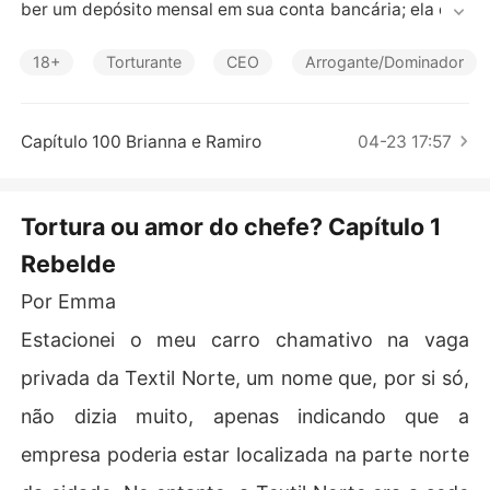
Contos Curtos
ber um depósito mensal em sua conta bancária; ela que
ria provar que era capaz de administrar a empresa, assi
m como seu irmão mais velho.

18+
Torturante
CEO
Arrogante/Dominador
Ela era destemida, inteligente e determinada.

Capítulo 100 Brianna e Ramiro
04-23 17:57
Após ser humilhada por Marcelo, seu irmão, e sabendo
 que ele tinha o apoio dos pais, ela decidiu renunciar ao
 legado familiar, o que a levou a trabalhar para a compe
Tortura ou amor do chefe? Capítulo 1
tição.

Rebelde
Seu chefe logo a notou, pois ela se destacava por sua i
Por Emma
nteligência e também por seu espírito rebelde, e decidi
u doutriná-la; ambos acabaram jogando o perigoso jogo 
Estacionei o meu carro chamativo na vaga
de gato e rato.
privada da Textil Norte, um nome que, por si só,
não dizia muito, apenas indicando que a
empresa poderia estar localizada na parte norte