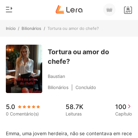
Início
/
Bilionários
/
Tortura ou amor do chefe?
0
Início
Loja
Tortura ou amor do
Gênero
chefe?
Moderno
Histórico
Lobisomem
Baustian
Sair
Contos
|
Bilionários
Concluído
Romance
Baixar App
5.0
58.7K
100
Bilionários
0 Comentário(s)
Leituras
Capítulo
Ranking
Emma, ​​uma jovem herdeira, não se contentava em rece