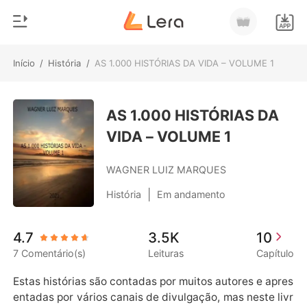
Início
/
História
/
AS 1.000 HISTÓRIAS DA VIDA – VOLUME 1
0
Início
Loja
AS 1.000 HISTÓRIAS DA
Gênero
VIDA – VOLUME 1
Moderno
Histórico
Lobisomem
WAGNER LUIZ MARQUES
Sair
Contos
|
História
Em andamento
Romance
Baixar App
4.7
3.5K
10
Bilionários
7 Comentário(s)
Leituras
Capítulo
Ranking
Estas histórias são contadas por muitos autores e apres
entadas por vários canais de divulgação, mas neste livr