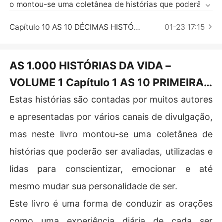
Contos Curtos
o montou-se uma coletânea de histórias que poderão s
er avaliadas, utilizadas e lidas para conscientizar, emoc
ionar e até mesmo mudar sua personalidade de ser.

Capítulo 10 AS 10 DÉCIMAS HISTÓRIAS DA VIDA – VOLUME 1
01-23 17:15
Este livro é uma forma de conduzir as orações como um
a experiência diária de cada ser humano que ler e reflet
AS 1.000 HISTÓRIAS DA VIDA –
ir as histórias, para isso devemos nos colocar de corpo
VOLUME 1 Capítulo 1 AS 10 PRIMEIRAS
 e alma nas leituras e nas pesquisas que servirão para c
ada um que ler e se emocionar.

HISTÓRIAS DA VIDA – VOLUME 1
Estas histórias são contadas por muitos autores
e apresentadas por vários canais de divulgação,
Não guarde para si estas histórias e não leia somente u
ma vez, porque cada momento que vocês estiver lendo
mas neste livro montou-se uma coletânea de
 e o seu comportamento emocional estiver alterado a s
histórias que poderão ser avaliadas, utilizadas e
ua reflexão será diferente.

lidas para conscientizar, emocionar e até
Portanto divulgue este livro, só assim poderemos const
mesmo mudar sua personalidade de ser.
ruir um mundo de paz, harmonia e fraternidade entre to
do o ser humano.

Este livro é uma forma de conduzir as orações
como uma experiência diária de cada ser
Professor Dr. Wagner Luiz Marques
