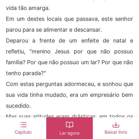
vida tão amarga.
Em um destes locais que passava, este senhor
parou para se alimentar e descansar.
Deparou a frente de um enfeite de natal e
refletiu, "menino Jesus por que não possuo
família? Por que não possuo um lar? Por que não
tenho parada?"
Com estas perguntas adormeceu, e sonhou que
sua vida tinha mudado, era um empresário bem
sucedido.
Mas suas atitudes eram drásticas, em todos os
seus negócios o que predominavam era a
Capítulo
Baixar livro
Ler agora
marginalidade, praticava atos desleal, concedia