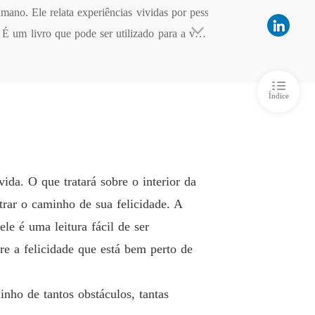
lo 5 APRESENTAÇÃO REFERENCIAL
01/06/2021
no. Ele relata experiências vividas por pess
É um livro que pode ser utilizado para a vida 
 a recuperar sua volta para a vida normal.
Índice
vida. O que tratará sobre o interior da
trar o caminho de sua felicidade. A
le é uma leitura fácil de ser
re a felicidade que está bem perto de
nho de tantos obstáculos, tantas