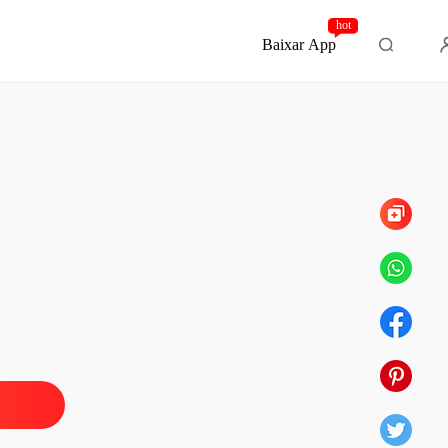
hot
Baixar App
Capítulo 5 APRESENTAÇÃO REFERENCIAL
 DA ALMA
lo 1 O MAL DA ALMA
01/06/2021
 DA ALMA
Capítulo 2 AS DIVERSAS MANEIRAS QUE O MAL DA ALMA É DEMONSTRADO
01/06/2021
 DA ALMA
lo 3 LIÇÃO DA VIDA REAL
01/06/2021
 DA ALMA
Capítulo 4 A REALIDADE QUE NÃO PODEMOS JAMAIS ESQUECER
01/06/2021
 DA ALMA