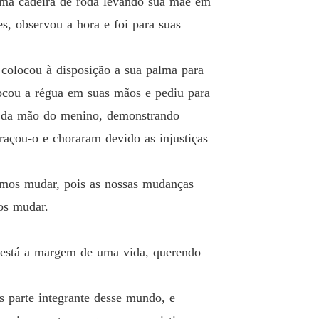
 uma cadeira de roda levando sua mãe em
es, observou a hora e foi para suas
 colocou à disposição a sua palma para
locou a régua em suas mãos e pediu para
as da mão do menino, demonstrando
braçou-o e choraram devido as injustiças
emos mudar, pois as nossas mudanças
os mudar.
 está a margem de uma vida, querendo
te integrante desse mundo, e