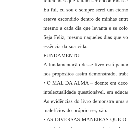
felicidades que faltam ser encontradas e
Eu fui, eu sou e sempre serei um etern
estava escondido dentro de minhas entr
mesmo a cada dia que levanta e se coloc
Seja Feliz, mesmo naqueles dias que voc
essência da sua vida.
FUNDAMENTO
A fundamentação desse livro está pauta
nos propósitos assim demonstrado, traba
• O MAL DA ALMA – doente em decorrên
intelectualidade questionável, em educa
As evidências do livro demonstra uma sí
malefícios do próprio ser, são:
• AS DIVERSAS MANEIRAS QUE O MAL 