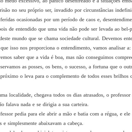
 ao medo excessivo, ao pânico desenfreado e a situações emb
prisão no seu próprio ser, invadido por circunstâncias indefi
feridas ocasionadas por um período de caos e, desentendime
pois de entendido que uma vida não pode ser levada ao bel-p
 deste mundo que se chama sociedade cultural. Devemos ent
 que isso nos proporciona o entendimento, vamos analisar a:
s saber que a vida é boa, mas não conseguimos compreend
servamos as posses, os bens, o sucesso, a fortuna que o ou
o próximo o leva para o complemento de todos esses brilhos
ma localidade, chegava todos os dias atrasados, o professo
 falava nada e se dirigia a sua carteira.
ssor pedia para ele abrir a mão e batia com a régua, e ele s
os e simplesmente abaixavam a cabeça.