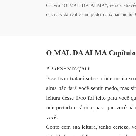
O livro "O MAL DA ALMA", retrata através de
oas na vida real e que podem auxiliar muito. 
pessoal, para os profissionais de Psicologia,
O MAL DA ALMA Capítul
APRESENTAÇÃO
Esse livro tratará sobre o interior da s
alma não fará você sentir medo, mas si
leitura desse livro foi feito para você 
interpretada e rápida, para que você nã
você.
Conto com sua leitura, tenho certeza, v