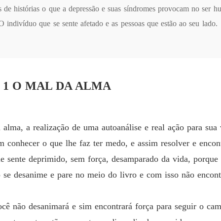
Capítu
 histórias o que a depressão e suas síndromes provocam no ser huma
O indivíduo que se sente afetado e as pessoas que estão ao seu lado.  
 Psicopedagogia e Psiquiatria. O mesmo ajudará muitas e muitas pessoas
o 1 O MAL DA ALMA
ua alma, a realização de uma autoanálise e real ação para sua 
m conhecer o que lhe faz ter medo, e assim resolver e encon
que sente deprimido, sem força, desamparado da vida, porque e
o se desanime e pare no meio do livro e com isso não encont
ocê não desanimará e sim encontrará força para seguir o cami