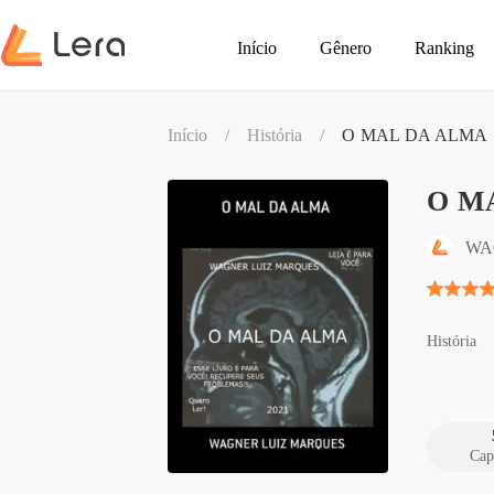
Início
Gênero
Ranking
Início
/
História
/
O MAL DA ALMA
O M
WA
História
Cap