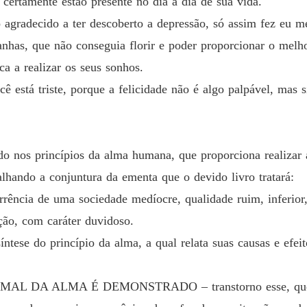
 certamente estão presente no dia a dia de sua vida.
o agradecido a ter descoberto a depressão, só assim fez eu 
anhas, que não conseguia florir e poder proporcionar o mel
a a realizar os seus sonhos.
ê está triste, porque a felicidade não é algo palpável, mas 
do nos princípios da alma humana, que proporciona realizar 
lhando a conjuntura da ementa que o devido livro tratará:
cia de uma sociedade medíocre, qualidade ruim, inferior,
ção, com caráter duvidoso.
ntese do princípio da alma, a qual relata suas causas e efei
DA ALMA É DEMONSTRADO – transtorno esse, que leva 