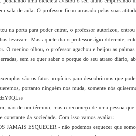
la, pedalando uma bicicleta avistou o seu aluno empurrando
m sala de aula. O professor ficou arrasado pelas suas atitud
u na porta para poder entrar, o professor autorizou, entrou
dias levavam. Mas aquele dia o professor ágio diferente, co
sor. O menino olhou, o professor agachou e beijou as palm
 erradas, sem se quer saber o porque do seu atraso diário, a
 exemplos são os fatos propícios para descobrirmos que pod
eremos, portanto ninguém nos muda, somente nós quiserm
IdzY0QLss
fim, não de um término, mas o recomeço de uma pessoa que
rte constante da sociedade. Com isso vamos avaliar:
MAIS ESQUECER - não podemos esquecer que somos par