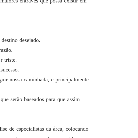
maiores entraves que possa existir em
 destino desejado.
razão.
 triste.
nsucesso.
eguir nossa caminhada, e principalmente
 que serão baseados para que assim
e de especialistas da área, colocando