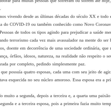
laborar para muitas pessoas que sofreram ou sofrem até hoj
.
s vivendo desde as últimas décadas do século XX e todo e
ia do COVID-19 ou também conhecido como Novo Coronaví
Pessoas de todos os tipos agindo para prejudicar a saúde me
nando terrorismo cada vez mais avassalador na mente do ser
os, doente em decorrência de uma sociedade ordinária, que
ança, órfãos, idosos, natureza, na realidade não respeito o se
ada por completo, pedindo simplesmente paz.
que possuía quatro esposas, cada uma com seu jeito de agir.
tava esquecida no seu núcleo amoroso. Essa esposa era a pri
o muito a segunda, depois a terceira e, a quarta uma paixão
egunda e a terceira esposa, pois a primeira fazia muito tem