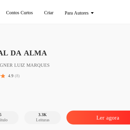
Contos Curtos
Criar
Para Autores
AL DA ALMA
O MAL
Capítu
GNER LUIZ MARQUES
O MAL
4.9
(8)
O MAL
Capítu
O MAL
5
3.3K
Ler agora
ítulo
Leituras
O MAL