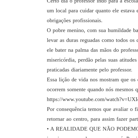
Certo dia o professor indo para a esco
um local para cuidar quanto ele estava e
obrigações profissionais.
O pobre menino, com sua humildade bate
levar as duras reguadas como todos os 
ele bater na palma das mãos do profes
misericórdia, perdão pelas suas atitudes
praticadas diariamente pelo professor.
Essa lição de vida nos mostram que os
ocorrem somente quando nós mesmos qu
https://www.youtube.com/watch?v=UX
Por consequência temos que avaliar o 
retornar ao centro, para assim fazer pa
• A REALIDADE QUE NÃO PODEMOS JA