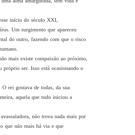
e, uma alma amargurada, sem vida e
sse início do século XXI,
rus. Um surgimento que apareceu
ntal do outro, fazendo com que o risco
 humano.
 não mais existe compaixão ao próximo,
u próprio ser. Isso está ocasionando o
 O rei gostava de todas, da sua
meira, aquela que tudo iniciou a
 avassaladora, não trova nada mais por
po que não mais há via e que