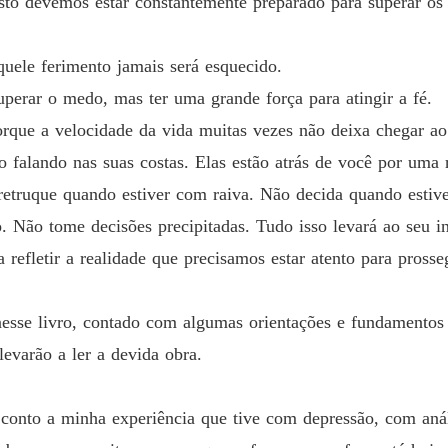
sto devemos estar constantemente preparado para superar os 
uele ferimento jamais será esquecido.
perar o medo, mas ter uma grande força para atingir a fé.
rque a velocidade da vida muitas vezes não deixa chegar ao
o falando nas suas costas. Elas estão atrás de você por uma 
etruque quando estiver com raiva. Não decida quando estiver
. Não tome decisões precipitadas. Tudo isso levará ao seu i
a refletir a realidade que precisamos estar atento para pross
nesse livro, contado com algumas orientações e fundamentos
evarão a ler a devida obra.
to a minha experiência que tive com depressão, com anális