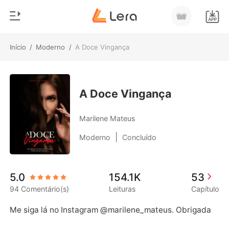
Início
/
Moderno
/
A Doce Vingança
0
Início
Loja
Gênero
A Doce Vingança
Moderno
Histórico
Marilene Mateus
Lobisomem
|
Moderno
Concluído
Sair
Contos
Romance
Baixar App
5.0
154.1K
53
Bilionários
94 Comentário(s)
Leituras
Capítulo
Ranking
Me siga lá no Instagram @marilene_mateus. Obrigada 
