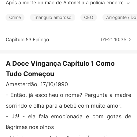
Contos Curtos
Após a morte da mãe de Antonella a polícia encerrou o
 caso e as investigações acusaram ser suicídio. 

Desde então, Antonella montou um plano para vingar-se 
Crime
Triangulo amoroso
CEO
Arrogante / Do
de seu pai que abandonara as duas 

Harry, filho adotivo do pai de Antonella, é o herdeiro de
Capítulo 53 Epílogo
01-21 10:35
 toda fortuna e CEO charmoso, galanteador, sedutor, do
minador, mas não pensa em ter um relacionamento séri
o.

A Doce Vingança Capítulo 1 Como
Tudo Começou
Será que o amor é mais forte que a  vingança? 

Amesterdão, 17/10/1990
Venha apaixonar-se por essa história repleta de emoçõ
es, de amor e reviravoltas
- Então, já escolheu o nome? Pergunta a madre
sorrindo e olha para a bebê com muito amor.
- Já! - ela fala emocionada e com gotas de
lágrimas nos olhos